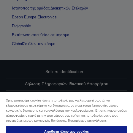
Ιστότοπος της ομάδας Διοικητικών Στελεχών
Epson Europe Electronics
Digigraphie
Εκτύπωση απευθείας σε ύφασμα
GlobalΣε όλον τον κόσμο
Sellers Identification
Δήλωση Πληροφοριών Ιδιωτικού Απορρήτου
EU Data Act Compliance
Χρησιμοποιούμε cookies ώστε η τοποθεσία μας να λειτουργεί σωστά, να
εξατομικεύουμε περιεχόμενο και διαφημίσεις, να παρέχουμε λειτουργίες μέσων
Επικοινωνήστε μαζί μας για τα δεδομένα σας
κοινωνικής δικτύωσης και να αναλύουμε την κυκλοφορία μας. Επίσης, κοινοποιούμε
πληροφορίες σχετικά με την από μέρους σας χρήση της τοποθεσίας μας στους
Πληροφορίες σχετικά με τα cookie
συνεργάτες μέσων κοινωνικής δικτύωσης, διαφημίσεων και ανάλυσης.
Αποδοχή όλων των cookies
Δέσμευση της Epson για προσβασιμότητα