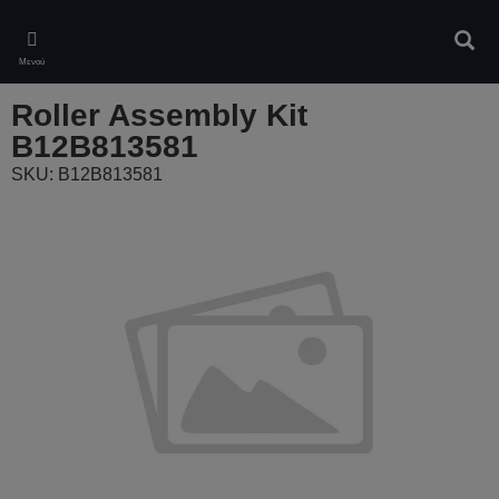
Skip
to
Αναζ
main
Μενού
content
Roller Assembly Kit
B12B813581
SKU: B12B813581