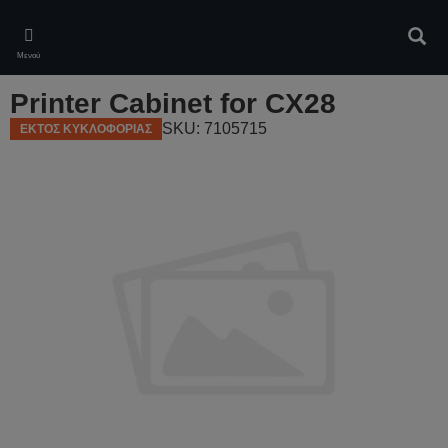
Skip
to
Αναζ
main
Μενού
content
Printer Cabinet for CX28
SKU: 7105715
ΕΚΤΟΣ ΚΥΚΛΟΦΟΡΙΑΣ