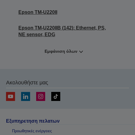
Epson TM-U220II
Epson TM-U220IIB (142): Ethernet, PS,
NE sensor, EDG
Εμφάνιση όλων
Ακολουθήστε μας
Εξυπηρετηση πελατων
Προωθητικές ενέργειες