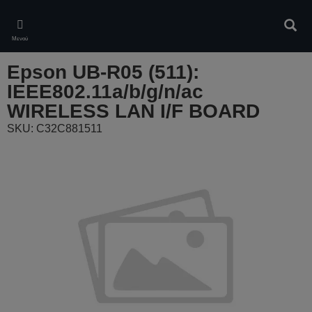
Skip
to
Αναζ
main
Μενού
content
Epson UB-R05 (511):
IEEE802.11a/b/g/n/ac
WIRELESS LAN I/F BOARD
SKU: C32C881511