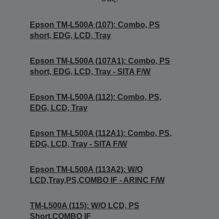
Epson TM-L500A (107): Combo, PS
short, EDG, LCD, Tray
Epson TM-L500A (107A1): Combo, PS
short, EDG, LCD, Tray - SITA F/W
Epson TM-L500A (112): Combo, PS,
EDG, LCD, Tray
Epson TM-L500A (112A1): Combo, PS,
EDG, LCD, Tray - SITA F/W
Epson TM-L500A (113A2): W/O
LCD,Tray,PS,COMBO IF - ARINC F/W
TM-L500A (115): W/O LCD, PS
Short,COMBO IF