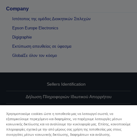
Company
Ιστότοπος της ομάδας Διοικητικών Στελεχών
Epson Europe Electronics
Digigraphie
Εκτύπωση απευθείας σε ύφασμα
GlobalΣε όλον τον κόσμο
Sellers Identification
Δήλωση Πληροφοριών Ιδιωτικού Απορρήτου
EU Data Act Compliance
Χρησιμοποιούμε cookies ώστε η τοποθεσία μας να λειτουργεί σωστά, να
εξατομικεύουμε περιεχόμενο και διαφημίσεις, να παρέχουμε λειτουργίες μέσων
Επικοινωνήστε μαζί μας για τα δεδομένα σας
κοινωνικής δικτύωσης και να αναλύουμε την κυκλοφορία μας. Επίσης, κοινοποιούμε
πληροφορίες σχετικά με την από μέρους σας χρήση της τοποθεσίας μας στους
Πληροφορίες σχετικά με τα cookie
συνεργάτες μέσων κοινωνικής δικτύωσης, διαφημίσεων και ανάλυσης.