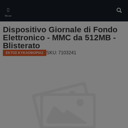
Skip
to
Αναζ
main
Μενού
content
Dispositivo Giornale di Fondo
Elettronico - MMC da 512MB -
Blisterato
SKU: 7103241
ΕΚΤΟΣ ΚΥΚΛΟΦΟΡΙΑΣ