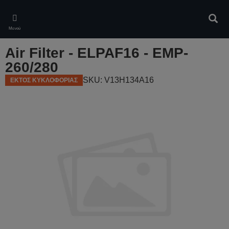
Skip
to
Αναζ
main
Μενού
content
Air Filter - ELPAF16 - EMP-
260/280
SKU: V13H134A16
ΕΚΤΟΣ ΚΥΚΛΟΦΟΡΙΑΣ