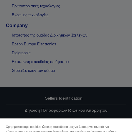
Πρωτοποριακές τεχνολογίες
Βιώσιμες τεχνολογίες
Company
Ιστότοπος της ομάδας Διοικητικών Στελεχών
Epson Europe Electronics
Digigraphie
Εκτύπωση απευθείας σε ύφασμα
GlobalΣε όλον τον κόσμο
Sellers Identification
Δήλωση Πληροφοριών Ιδιωτικού Απορρήτου
EU Data Act Compliance
Χρησιμοποιούμε cookies ώστε η τοποθεσία μας να λειτουργεί σωστά, να
εξατομικεύουμε περιεχόμενο και διαφημίσεις, να παρέχουμε λειτουργίες μέσων