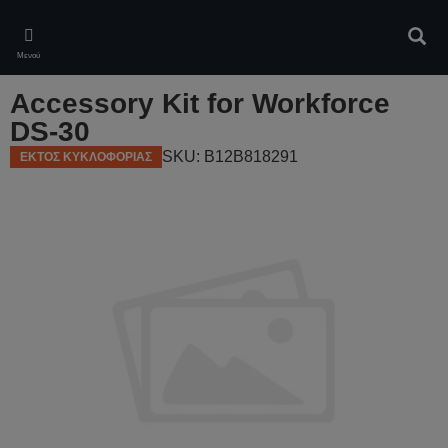
Skip
to
Αναζ
main
Μενού
content
Accessory Kit for Workforce
DS-30
SKU: B12B818291
ΕΚΤΟΣ ΚΥΚΛΟΦΟΡΙΑΣ