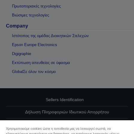
Πρωτοποριακές τεχνολογίες
Βιώσιμες τεχνολογίες
Company
Ιστότοπος της ομάδας Διοικητικών Στελεχών
Epson Europe Electronics
Digigraphie
Εκτύπωση απευθείας σε ύφασμα
GlobalΣε όλον τον κόσμο
Sellers Identification
Δήλωση Πληροφοριών Ιδιωτικού Απορρήτου
EU Data Act Compliance
Χρησιμοποιούμε cookies ώστε η τοποθεσία μας να λειτουργεί σωστά, να
εξατομικεύουμε περιεχόμενο και διαφημίσεις, να παρέχουμε λειτουργίες μέσων