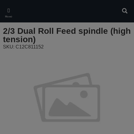
Skip
to
Αναζ
main
Μενού
content
2/3 Dual Roll Feed spindle (high
tension)
SKU: C12C811152