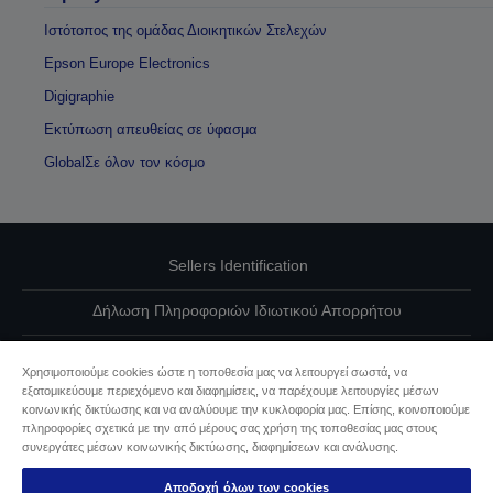
Ιστότοπος της ομάδας Διοικητικών Στελεχών
Epson Europe Electronics
Digigraphie
Εκτύπωση απευθείας σε ύφασμα
GlobalΣε όλον τον κόσμο
Sellers Identification
Δήλωση Πληροφοριών Ιδιωτικού Απορρήτου
EU Data Act Compliance
Χρησιμοποιούμε cookies ώστε η τοποθεσία μας να λειτουργεί σωστά, να
εξατομικεύουμε περιεχόμενο και διαφημίσεις, να παρέχουμε λειτουργίες μέσων
Επικοινωνήστε μαζί μας για τα δεδομένα σας
κοινωνικής δικτύωσης και να αναλύουμε την κυκλοφορία μας. Επίσης, κοινοποιούμε
πληροφορίες σχετικά με την από μέρους σας χρήση της τοποθεσίας μας στους
Πληροφορίες σχετικά με τα cookie
συνεργάτες μέσων κοινωνικής δικτύωσης, διαφημίσεων και ανάλυσης.
Αποδοχή όλων των cookies
Δέσμευση της Epson για προσβασιμότητα