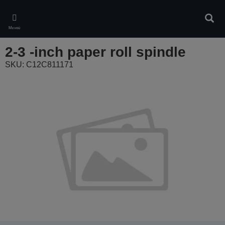
Skip
to
Αναζ
main
Μενού
content
2-3 -inch paper roll spindle
SKU: C12C811171