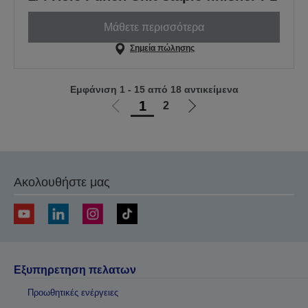
Μάθετε περισσότερα
Σημεία πώλησης
Εμφάνιση 1 - 15 από 18 αντικείμενα
1
2
Μετάβαση
Μετάβαση
στην
στην
προηγούμενη
επόμενη
σελίδα
σελίδα
Ακολουθήστε μας
Εξυπηρετηση πελατων
Προωθητικές ενέργειες