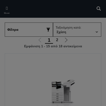
Skip
to
Αναζ
main
Μενού
content
Ταξινόμηση κατά:
Φίλτρα
1
2
Μετάβαση
Μετάβαση
Εμφάνιση 1 - 15 από 18 αντικείμενα
στην
στην
προηγούμενη
επόμενη
σελίδα
σελίδα