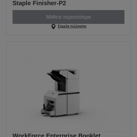
Staple Finisher-P2
Μάθετε περισσότερα
Σημεία πώλησης
WorkForce Enterprise Booklet