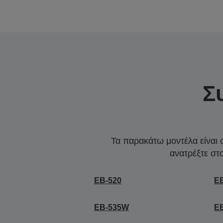
Σ
Τα παρακάτω μοντέλα είναι 
ανατρέξτε στ
EB-520
E
EB-535W
E