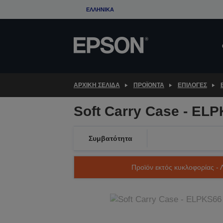
Skip
ΕΛΛΗΝΙΚΆ
to
main
content
ΑΡΧΙΚΗ ΣΕΛΙΔΑ
ΠΡΟΪΌΝΤΑ
ΕΠΙΛΟΓΈΣ
Soft Carry Case - ELP
Συμβατότητα
Προϊόν εκτός κυκλοφορίας - 