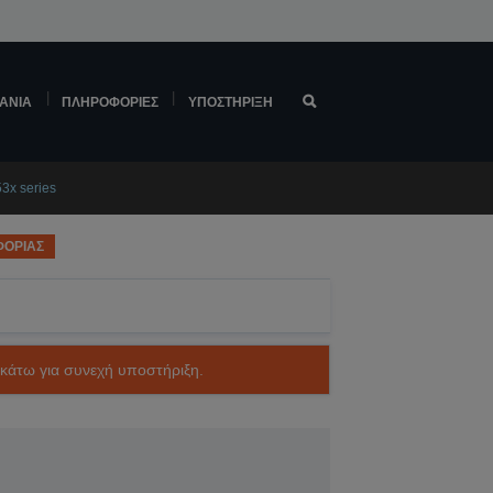
ΆΝΙΑ
ΠΛΗΡΟΦΟΡΊΕΣ
ΥΠΟΣΤΉΡΙΞΗ
3x series
ΦΟΡΙΑΣ
ακάτω για συνεχή υποστήριξη.