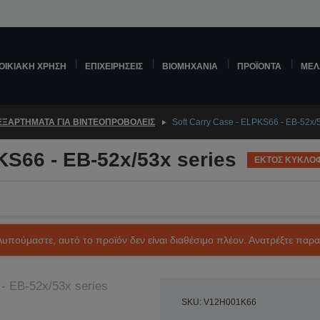
ΟΙΚΙΑΚΉ ΧΡΉΣΗ
ΕΠΙΧΕΙΡΉΣΕΙΣ
ΒΙΟΜΗΧΑΝΊΑ
ΠΡΟΪΌΝΤΑ
ΜΕΛ
ΕΞΑΡΤΉΜΑΤΑ ΓΙΑ ΒΙΝΤΕΟΠΡΟΒΟΛΕΊΣ
Soft Carry Case - ELPKS66 - EB-52x/5
KS66 - EB-52x/53x series
ΕΚΤΟΣ ΚΥΚΛΟ
Λυπούμαστε, αυτό το προϊόν δεν είναι διαθέσιμο πλέον. Ανατρέξτε παρ
SKU: V12H001K66