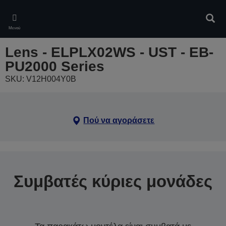
Skip
to
Αναζ
main
Μενού
content
Lens - ELPLX02WS - UST - EB-
PU2000 Series
SKU: V12H004Y0B
Πού να αγοράσετε
Συμβατές κύριες μονάδες