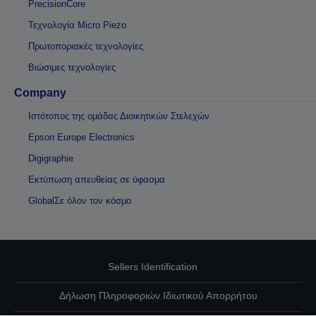
PrecisionCore
Τεχνολογία Micro Piezo
Πρωτοποριακές τεχνολογίες
Βιώσιμες τεχνολογίες
Company
Ιστότοπος της ομάδας Διοικητικών Στελεχών
Epson Europe Electronics
Digigraphie
Εκτύπωση απευθείας σε ύφασμα
GlobalΣε όλον τον κόσμο
Sellers Identification
Δήλωση Πληροφοριών Ιδιωτικού Απορρήτου