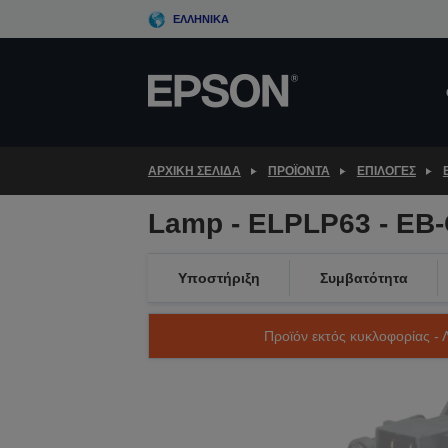
Skip
ΕΛΛΗΝΙΚΆ
to
main
content
ΑΡΧΙΚΗ ΣΕΛΙΔΑ
ΠΡΟΪΌΝΤΑ
ΕΠΙΛΟΓΈΣ
Lamp - ELPLP63 - EB-
Υποστήριξη
Συμβατότητα
Προϊόν εκτός κυκλοφορίας - 