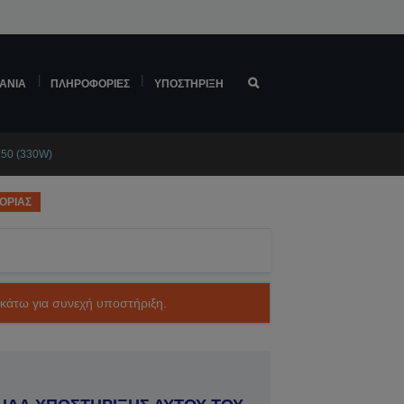
ΆΝΙΑ
ΠΛΗΡΟΦΟΡΊΕΣ
ΥΠΟΣΤΉΡΙΞΗ
950 (330W)
ΟΡΙΑΣ
ακάτω για συνεχή υποστήριξη.