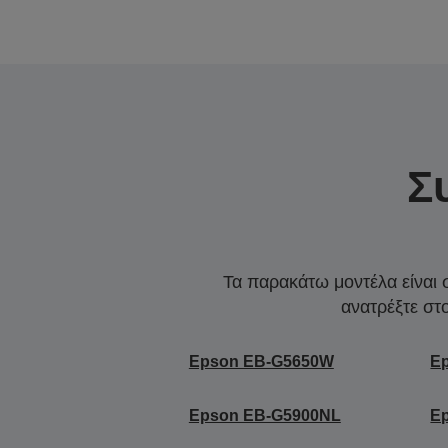
Σ
Τα παρακάτω μοντέλα είναι 
ανατρέξτε στ
Epson EB-G5650W
E
Epson EB-G5900NL
E