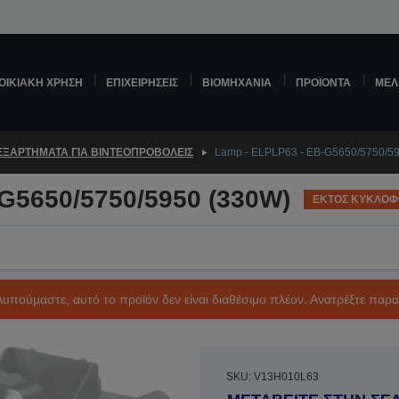
ΟΙΚΙΑΚΉ ΧΡΉΣΗ
ΕΠΙΧΕΙΡΉΣΕΙΣ
ΒΙΟΜΗΧΑΝΊΑ
ΠΡΟΪΌΝΤΑ
ΜΕΛ
ΕΞΑΡΤΉΜΑΤΑ ΓΙΑ ΒΙΝΤΕΟΠΡΟΒΟΛΕΊΣ
Lamp - ELPLP63 - EB-G5650/5750/5
G5650/5750/5950 (330W)
ΕΚΤΟΣ ΚΥΚΛΟΦ
Λυπούμαστε, αυτό το προϊόν δεν είναι διαθέσιμο πλέον. Ανατρέξτε παρ
SKU: V13H010L63