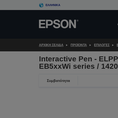
Skip
ΕΛΛΗΝΙΚΆ
to
main
content
ΑΡΧΙΚΗ ΣΕΛΙΔΑ
ΠΡΟΪΌΝΤΑ
ΕΠΙΛΟΓΈΣ
Interactive Pen - ELP
EB5xxWi series / 1420
Συμβατότητα