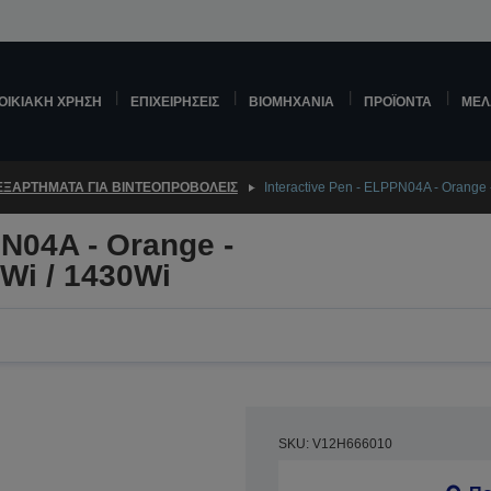
ΟΙΚΙΑΚΉ ΧΡΉΣΗ
ΕΠΙΧΕΙΡΉΣΕΙΣ
ΒΙΟΜΗΧΑΝΊΑ
ΠΡΟΪΌΝΤΑ
ΜΕΛ
ΕΞΑΡΤΉΜΑΤΑ ΓΙΑ ΒΙΝΤΕΟΠΡΟΒΟΛΕΊΣ
Interactive Pen - ELPPN04A - Orange 
PN04A - Orange -
Wi / 1430Wi
SKU: V12H666010