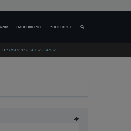
ΆΝΙΑ
ΠΛΗΡΟΦΟΡΊΕΣ
ΥΠΟΣΤΉΡΙΞΗ
- EB5xxWi series / 1420Wi / 1430Wi