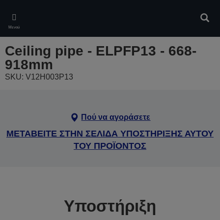
Skip
to
Αναζ
main
Μενού
content
Ceiling pipe - ELPFP13 - 668-
918mm
SKU: V12H003P13
Πού να αγοράσετε
ΜΕΤΑΒΕΙΤΕ ΣΤΗΝ ΣΕΛΙΔΑ ΥΠΟΣΤΗΡΙΞΗΣ ΑΥΤΟΥ
ΤΟΥ ΠΡΟΪΟΝΤΟΣ
Υποστήριξη