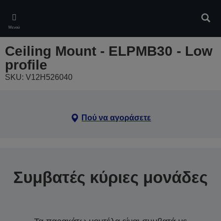
Skip
to
Αναζ
main
Μενού
content
Ceiling Mount - ELPMB30 - Low
profile
SKU: V12H526040
Πού να αγοράσετε
Συμβατές κύριες μονάδες