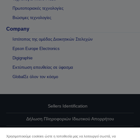
Πρωτοποριακές τεχνολογίες
Βιώσιμες τεχνολογίες
Company
Ιστότοπος της ομάδας Διοικητικών Στελεχών
Epson Europe Electronics
Digigraphie
Εκτύπωση απευθείας σε ύφασμα
GlobalΣε όλον τον κόσμο
Sellers Identification
Δήλωση Πληροφοριών Ιδιωτικού Απορρήτου
EU Data Act Compliance
Χρησιμοποιούμε cookies ώστε η τοποθεσία μας να λειτουργεί σωστά, να