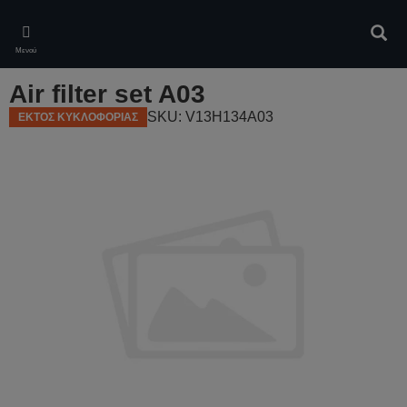
Skip
to
Αναζ
main
Μενού
content
Air filter set A03
SKU: V13H134A03
ΕΚΤΟΣ ΚΥΚΛΟΦΟΡΙΑΣ