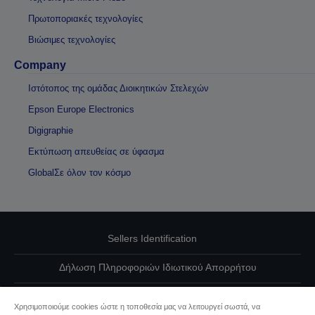
Πρωτοποριακές τεχνολογίες
Βιώσιμες τεχνολογίες
Company
Ιστότοπος της ομάδας Διοικητικών Στελεχών
Epson Europe Electronics
Digigraphie
Εκτύπωση απευθείας σε ύφασμα
GlobalΣε όλον τον κόσμο
Sellers Identification
Δήλωση Πληροφοριών Ιδιωτικού Απορρήτου
EU Data Act Compliance
Χρησιμοποιούμε cookies ώστε η τοποθεσία μας να λειτουργεί σωστά, να