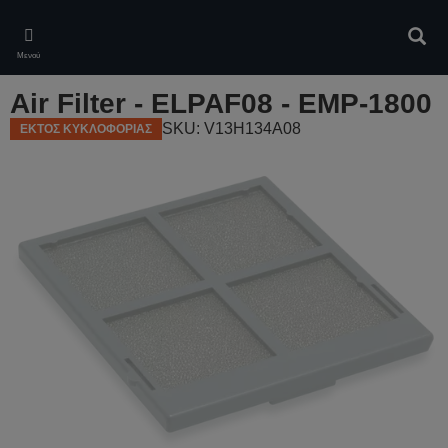
Skip
to
Αναζ
main
Μενού
content
Air Filter - ELPAF08 - EMP-1800
SKU: V13H134A08
ΕΚΤΟΣ ΚΥΚΛΟΦΟΡΙΑΣ