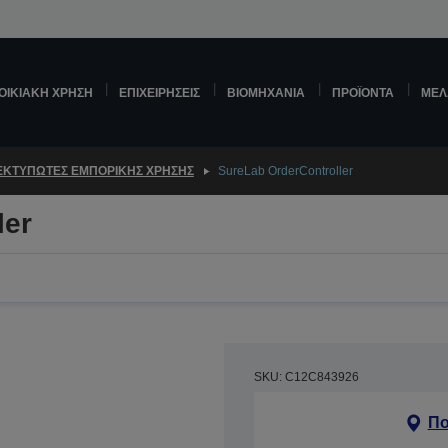
ΟΙΚΙΑΚΉ ΧΡΉΣΗ
ΕΠΙΧΕΙΡΉΣΕΙΣ
ΒΙΟΜΗΧΑΝΊΑ
ΠΡΟΪΌΝΤΑ
ΜΕΛ
ΕΚΤΥΠΩΤΈΣ ΕΜΠΟΡΙΚΉΣ ΧΡΉΣΗΣ
SureLab OrderController
ler
SKU: C12C843926
Πο