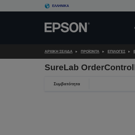
Skip
ΕΛΛΗΝΙΚΆ
to
main
content
ΑΡΧΙΚΗ ΣΕΛΙΔΑ
ΠΡΟΪΌΝΤΑ
ΕΠΙΛΟΓΈΣ
SureLab OrderControl
Συμβατότητα