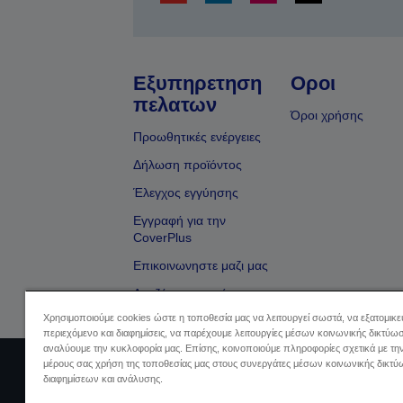
Εξυπηρετηση
Οροι
πελατων
Όροι χρήσης
Προωθητικές ενέργειες
Δήλωση προϊόντος
Έλεγχος εγγύησης
Εγγραφή για την
CoverPlus
Επικοινωνηστε μαζι μας
Αναζήτηση εμπόρου
Χρησιμοποιούμε cookies ώστε η τοποθεσία μας να λειτουργεί σωστά, να εξατομικ
περιεχόμενο και διαφημίσεις, να παρέχουμε λειτουργίες μέσων κοινωνικής δικτύωσ
αναλύουμε την κυκλοφορία μας. Επίσης, κοινοποιούμε πληροφορίες σχετικά με τη
μέρους σας χρήση της τοποθεσίας μας στους συνεργάτες μέσων κοινωνικής δικτύ
Sellers Identification
Δήλωση Πληρο
διαφημίσεων και ανάλυσης.
Πληρ