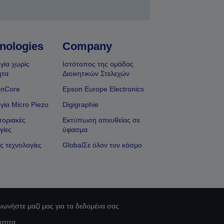
nologies
Company
γία χωρίς
Ιστότοπος της ομάδας
ητα
Διοικητικών Στελεχών
onCore
Epson Europe Electronics
γία Micro Piezo
Digigraphie
οριακές
Εκτύπωση απευθείας σε
γίες
ύφασμα
ς τεχνολογίες
GlobalΣε όλον τον κόσμο
νωνήστε μαζί μας για τα δεδομένα σας
ότητα