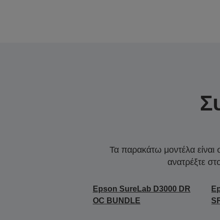
Σ
Τα παρακάτω μοντέλα είναι 
ανατρέξτε στ
Epson SureLab D3000 DR
E
OC BUNDLE
S