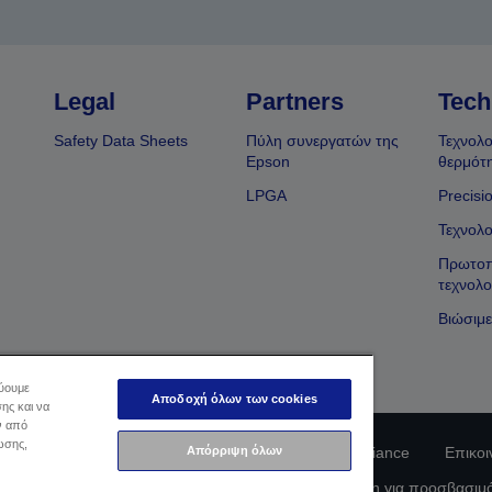
Legal
Partners
Tech
Safety Data Sheets
Πύλη συνεργατών της
Τεχνολο
Epson
θερμότ
LPGA
Precisi
Τεχνολο
Πρωτοπ
τεχνολο
Βιώσιμε
εύουμε
Αποδοχή όλων των cookies
ης και να
ν από
ωσης,
φοριών Ιδιωτικού Απορρήτου
Απόρριψη όλων
EU Data Act Compliance
Επικοι
οφορίες σχετικά με τα cookie
Δέσμευση της Epson για προσβασιμ