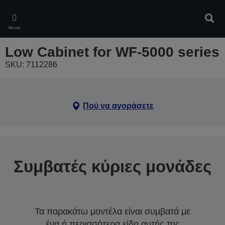
Skip
to
Αναζ
main
Μενού
content
Low Cabinet for WF-5000 series
SKU: 7112286
Πού να αγοράσετε
Συμβατές κύριες μονάδες
Τα παρακάτω μοντέλα είναι συμβατά με
ένα ή περισσότερα είδη αυτής της