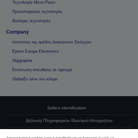
Τεχνολογία Micro Piezo
Πρωτοποριακές τεχνολογίες
Βιώσιμες τεχνολογίες
Company
Ιστότοπος της ομάδας Διοικητικών Στελεχών
Epson Europe Electronics
Digigraphie
Εκτύπωση απευθείας σε ύφασμα
GlobalΣε όλον τον κόσμο
Sellers Identification
Δήλωση Πληροφοριών Ιδιωτικού Απορρήτου
EU Data Act Compliance
Χρησιμοποιούμε cookies ώστε η τοποθεσία μας να λειτουργεί σωστά, να