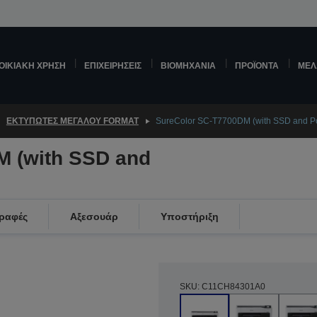
ΟΙΚΙΑΚΉ ΧΡΉΣΗ
ΕΠΙΧΕΙΡΉΣΕΙΣ
ΒΙΟΜΗΧΑΝΊΑ
ΠΡΟΪΌΝΤΑ
ΜΕΛ
ΕΚΤΥΠΩΤΈΣ ΜΕΓΆΛΟΥ FORMAT
SureColor SC-T7700DM (with SSD and Po
M (with SSD and
γραφές
Αξεσουάρ
Υποστήριξη
SKU: C11CH84301A0