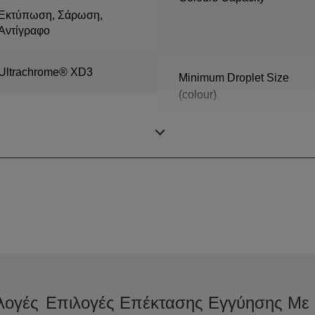
Εκτύπωση, Σάρωση,
Αντίγραφο
Ultrachrome® XD3
Minimum Droplet Size
(colour)
Minimum line width
λογές
Επιλογές Επέκτασης Εγγύησης Με