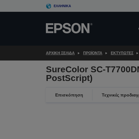
Skip
ΕΛΛΗΝΙΚΆ
to
main
content
ΑΡΧΙΚΗ ΣΕΛΙΔΑ
ΠΡΟΪΌΝΤΑ
ΕΚΤΥΠΩΤΈΣ
SureColor SC-T7700D
PostScript)
Επισκόπηση
Τεχνικές προδια