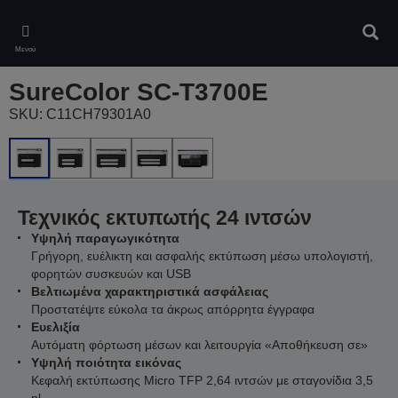
Skip
to
Αναζ
main
Μενού
content
SureColor SC-T3700E
SKU: C11CH79301A0
Τεχνικός εκτυπωτής 24 ιντσών
Υψηλή παραγωγικότητα
Γρήγορη, ευέλικτη και ασφαλής εκτύπωση μέσω υπολογιστή,
φορητών συσκευών και USB
Βελτιωμένα χαρακτηριστικά ασφάλειας
Προστατέψτε εύκολα τα άκρως απόρρητα έγγραφα
Ευελιξία
Αυτόματη φόρτωση μέσων και λειτουργία «Αποθήκευση σε»
Υψηλή ποιότητα εικόνας
Κεφαλή εκτύπωσης Micro TFP 2,64 ιντσών με σταγονίδια 3,5