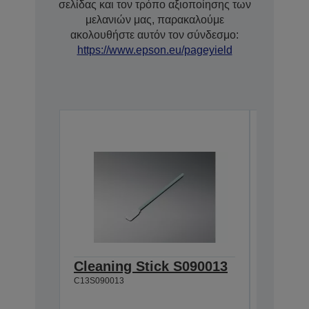
σελίδας και τον τρόπο αξιοποίησης των
μελανιών μας, παρακαλούμε
ακολουθήστε αυτόν τον σύνδεσμο:
https://www.epson.eu/pageyield
Cleaning Stick S090013
Single
C13S090013
XD3 Y
(700ml