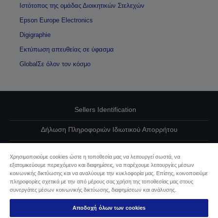
Ιστότοπος της ομάδας Διοικητικών Στελεχών
Epson Europe Electronics
Digigraphie
Εκτύπωση απευθείας σε ύφασμα
GlobalΣε όλον τον κόσμο
Sellers Identification
Δήλωση Πληροφοριών Ιδιωτικού Απορρήτου
EU Data Act Compliance
Χρησιμοποιούμε cookies ώστε η τοποθεσία μας να λειτουργεί σωστά, να
εξατομικεύουμε περιεχόμενο και διαφημίσεις, να παρέχουμε λειτουργίες μέσων
Επικοινωνήστε μαζί μας για τα δεδομένα σας
κοινωνικής δικτύωσης και να αναλύουμε την κυκλοφορία μας. Επίσης, κοινοποιούμε
πληροφορίες σχετικά με την από μέρους σας χρήση της τοποθεσίας μας στους
Πληροφορίες σχετικά με τα cookie
συνεργάτες μέσων κοινωνικής δικτύωσης, διαφημίσεων και ανάλυσης.
Αποδοχή όλων των cookies
Δέσμευση της Epson για προσβασιμότητα