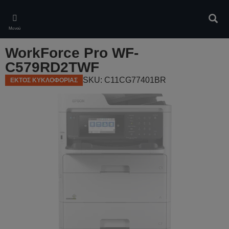
Skip
to
Αναζ
main
Μενού
content
WorkForce Pro WF-
C579RD2TWF
SKU: C11CG77401BR
ΕΚΤΟΣ ΚΥΚΛΟΦΟΡΙΑΣ