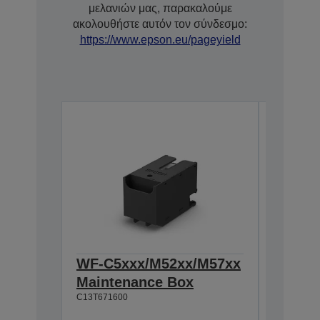
μελανιών μας, παρακαλούμε
ακολουθήστε αυτόν τον σύνδεσμο:
https://www.epson.eu/pageyield
WF-C5xxx/M52xx/M57xx
WorkF
Maintenance Box
C529R 
C13T671600
XXL B
Ανθεκτι