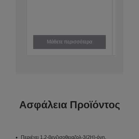
Υψηλή 
Εξαιρετ
50.000 σ
C13T01D1
XXL
Μάθετε περισσότερα
Μά
Ασφάλεια Προϊόντος
Περιέχει 1,2-βενζισοθειαζολ-3(2H)-όνη.