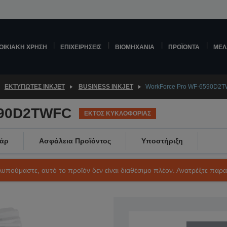
ΟΙΚΙΑΚΉ ΧΡΉΣΗ
ΕΠΙΧΕΙΡΉΣΕΙΣ
ΒΙΟΜΗΧΑΝΊΑ
ΠΡΟΪΌΝΤΑ
ΜΕΛ
ΕΚΤΥΠΩΤΈΣ INKJET
BUSINESS INKJET
WorkForce Pro WF-6590D2
590D2TWFC
ΕΚΤΟΣ ΚΥΚΛΟΦΟΡΙΑΣ
άρ
Ασφάλεια Προϊόντος
Υποστήριξη
Λυπούμαστε, αυτό το προϊόν δεν είναι διαθέσιμο πλέον. Ανατρέξτε παρ
SKU: C11CD49301BZ