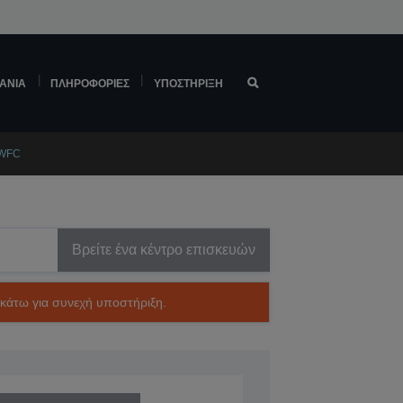
ΆΝΙΑ
ΠΛΗΡΟΦΟΡΊΕΣ
ΥΠΟΣΤΉΡΙΞΗ
TWFC
Βρείτε ένα κέντρο επισκευών
ακάτω για συνεχή υποστήριξη.