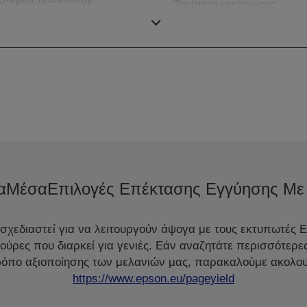
Ταχύτητα εκτύπωσης
διπλής όψης ISO/IEC
α
Μέσα
Επιλογές Επέκτασης Εγγύησης Με
 σχεδιαστεί για να λειτουργούν άψογα με τους εκτυπωτές 
ζούρες που διαρκεί για γενιές. Εάν αναζητάτε περισσότερε
τρόπο αξιοποίησης των μελανιών μας, παρακαλούμε ακολου
https://www.epson.eu/pageyield