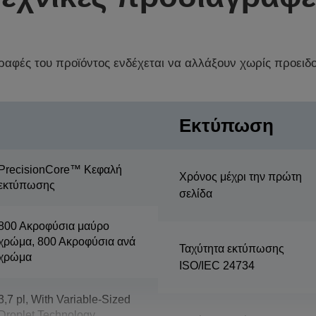
γραφές του προϊόντος ενδέχεται να αλλάξουν χωρίς προειδ
Εκτύπωση
PrecisionCore™ Κεφαλή
Χρόνος μέχρι την πρώτη
εκτύπωσης
σελίδα
800 Ακροφύσια μαύρο
χρώμα, 800 Ακροφύσια ανά
Ταχύτητα εκτύπωσης
χρώμα
ISO/IEC 24734
3,7 pl, With Variable-Sized
Droplet Technology