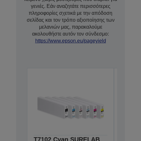
γενιές. Εάν αναζητάτε περισσότερες
πληροφορίες σχετικά με την απόδοση
σελίδας και τον τρόπο αξιοποίησης των
μελανιών μας, παρακαλούμε
ακολουθήστε αυτόν τον σύνδεσμο:
https://www.epson.eu/pageyield
T7102 Cyan SURELAB
T7101