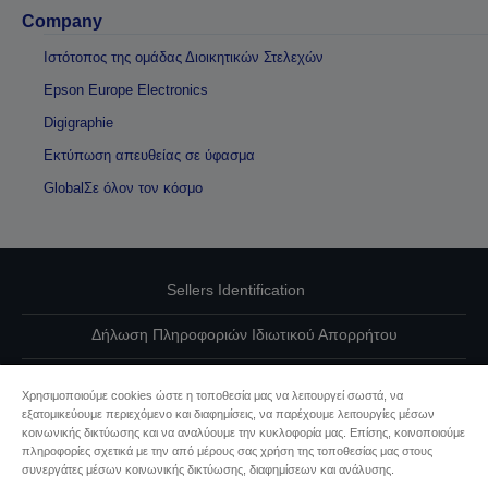
Company
Ιστότοπος της ομάδας Διοικητικών Στελεχών
Epson Europe Electronics
Digigraphie
Εκτύπωση απευθείας σε ύφασμα
GlobalΣε όλον τον κόσμο
Sellers Identification
Δήλωση Πληροφοριών Ιδιωτικού Απορρήτου
EU Data Act Compliance
Χρησιμοποιούμε cookies ώστε η τοποθεσία μας να λειτουργεί σωστά, να
Επικοινωνήστε μαζί μας για τα δεδομένα σας
εξατομικεύουμε περιεχόμενο και διαφημίσεις, να παρέχουμε λειτουργίες μέσων
κοινωνικής δικτύωσης και να αναλύουμε την κυκλοφορία μας. Επίσης, κοινοποιούμε
πληροφορίες σχετικά με την από μέρους σας χρήση της τοποθεσίας μας στους
Πληροφορίες σχετικά με τα cookie
συνεργάτες μέσων κοινωνικής δικτύωσης, διαφημίσεων και ανάλυσης.