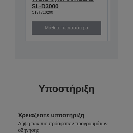
SL-D3000
SL-D3
C13T710200
C13T71010
Μάθετε περισσότερα
Μά
Υποστήριξη
Χρειάζεστε υποστήριξη
Λήψη των πιο πρόσφατων προγραμμάτων
οδήγησης