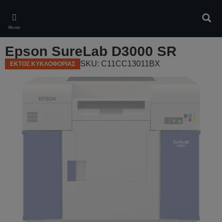
Skip
to
Αναζ
main
Μενού
content
Epson SureLab D3000 SR
SKU: C11CC13011BX
ΕΚΤΟΣ ΚΥΚΛΟΦΟΡΙΑΣ