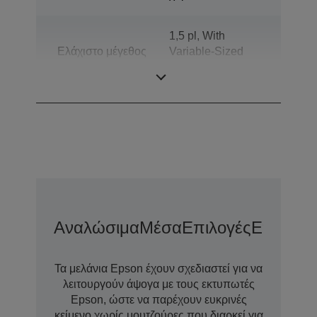
1,5 pl, With
Ελάχιστο μέγεθος
Variable-Sized
σταγόνας
Droplet
Technology
Αναλώσιμα
Μέσα
Επιλογές
Επιλογέ
Τα μελάνια Epson έχουν σχεδιαστεί για να
λειτουργούν άψογα με τους εκτυπωτές
Epson, ώστε να παρέχουν ευκρινές
κείμενο χωρίς μουτζούρες που διαρκεί για