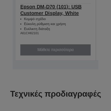
Epson DM-D70 (101): USB
Eps
Customer Display, White
Cus
Κομψό σχέδιο
Κομ
Εύκολη ρύθμιση και χρήση
Εύκ
Ευέλικτη διάταξη
Ευέ
A61CH62101
A61CH
Μάθετε περισσότερα
Τεχνικές προδιαγραφές