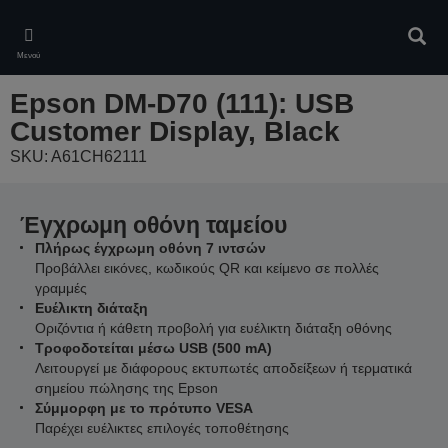
Skip
to
Αναζ
main
Μενού
content
Epson DM-D70 (111): USB
Customer Display, Black
SKU: A61CH62111
Έγχρωμη οθόνη ταμείου
Πλήρως έγχρωμη οθόνη 7 ιντσών
Προβάλλει εικόνες, κωδικούς QR και κείμενο σε πολλές
γραμμές
Ευέλικτη διάταξη
Οριζόντια ή κάθετη προβολή για ευέλικτη διάταξη οθόνης
Τροφοδοτείται μέσω USB (500 mA)
Λειτουργεί με διάφορους εκτυπωτές αποδείξεων ή τερματικά
σημείου πώλησης της Epson
Σύμμορφη με το πρότυπο VESA
Παρέχει ευέλικτες επιλογές τοποθέτησης