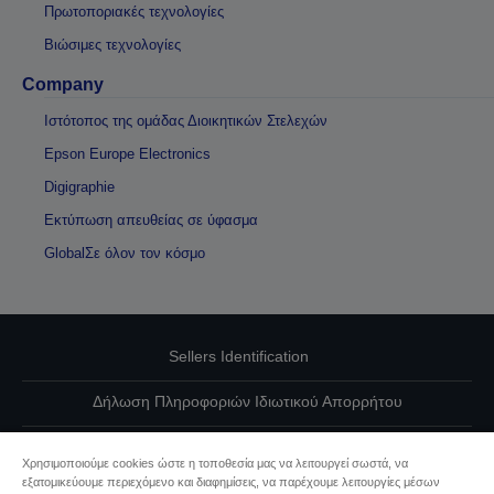
Πρωτοποριακές τεχνολογίες
Βιώσιμες τεχνολογίες
Company
Ιστότοπος της ομάδας Διοικητικών Στελεχών
Epson Europe Electronics
Digigraphie
Εκτύπωση απευθείας σε ύφασμα
GlobalΣε όλον τον κόσμο
Sellers Identification
Δήλωση Πληροφοριών Ιδιωτικού Απορρήτου
EU Data Act Compliance
Χρησιμοποιούμε cookies ώστε η τοποθεσία μας να λειτουργεί σωστά, να
εξατομικεύουμε περιεχόμενο και διαφημίσεις, να παρέχουμε λειτουργίες μέσων
Επικοινωνήστε μαζί μας για τα δεδομένα σας