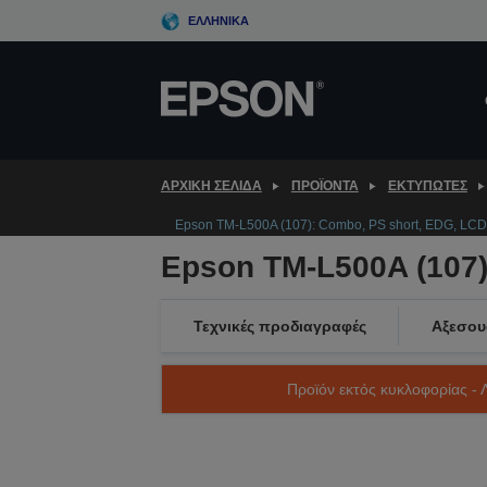
Skip
ΕΛΛΗΝΙΚΆ
to
main
content
ΑΡΧΙΚΗ ΣΕΛΙΔΑ
ΠΡΟΪΌΝΤΑ
ΕΚΤΥΠΩΤΈΣ
Epson TM-L500A (107): Combo, PS short, EDG, LCD,
Epson TM-L500A (107)
Τεχνικές προδιαγραφές
Αξεσου
Προϊόν εκτός κυκλοφορίας - 