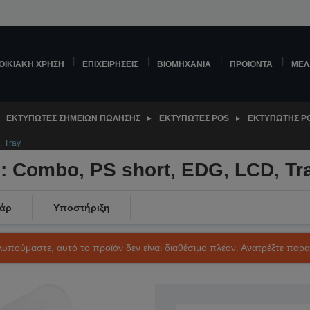
ΟΙΚΙΑΚΉ ΧΡΉΣΗ
ΕΠΙΧΕΙΡΉΣΕΙΣ
ΒΙΟΜΗΧΑΝΊΑ
ΠΡΟΪΌΝΤΑ
ΜΕΛ
ΕΚΤΥΠΩΤΈΣ ΣΗΜΕΊΩΝ ΠΏΛΗΣΗΣ
ΕΚΤΥΠΩΤΈΣ POS
ΕΚΤΥΠΩΤΉΣ PO
 Tray
: Combo, PS short, EDG, LCD, Tr
άρ
Υποστήριξη
Λυπούμαστε, αυτό το προϊόν δεν είναι διαθέσιμο πλέον. Ανατρέξτε παρ
SKU: C31CB49107