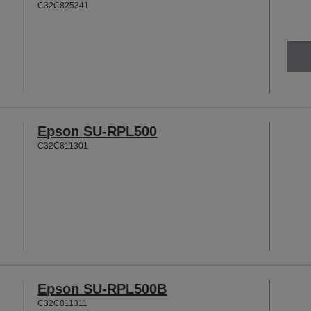
C32C825341
Epson SU-RPL500
C32C811301
Epson SU-RPL500B
C32C811311