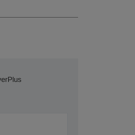
λέιζερ, 0 / 0 cps
erPlus
.