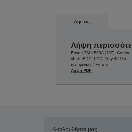
Λήψεις
Λήψη περισσότ
Epson TM-L500A (107): Combo,
short, EDG, LCD, Tray Φύλλο
δεδομένων / Έντυπο
Λήψη PDF
Ακολουθήστε μας