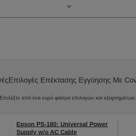
(λειτουργία εκτύπωσης
ετικετών)
γές
Επιλογές Επέκτασης Εγγύησης Με Cov
Επιλέξτε από ένα ευρύ φάσμα επιλογών και εξαρτημάτων
Epson PS-180: Universal Power
Supply w/o AC Cable