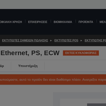
ΟΙΚΙΑΚΉ ΧΡΉΣΗ
ΕΠΙΧΕΙΡΉΣΕΙΣ
ΒΙΟΜΗΧΑΝΊΑ
ΠΡΟΪΌΝΤΑ
ΜΕΛ
ΕΚΤΥΠΩΤΈΣ ΣΗΜΕΊΩΝ ΠΏΛΗΣΗΣ
ΕΚΤΥΠΩΤΈΣ POS
ΕΚΤΥΠΩΤΉΣ PO
 Ethernet, PS, ECW
ΕΚΤΟΣ ΚΥΚΛΟΦΟΡΙΑΣ
άρ
Υποστήριξη
Λυπούμαστε, αυτό το προϊόν δεν είναι διαθέσιμο πλέον. Ανατρέξτε παρ
SKU: C31CA84031