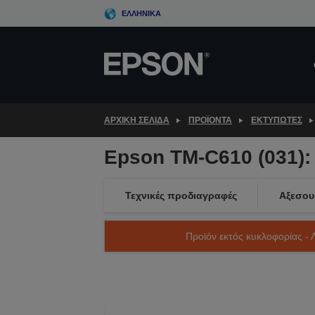
Skip
ΕΛΛΗΝΙΚΆ
to
main
content
ΑΡΧΙΚΗ ΣΕΛΙΔΑ
ΠΡΟΪΌΝΤΑ
ΕΚΤΥΠΩΤΈΣ
Epson TM-C610 (031):
Τεχνικές προδιαγραφές
Αξεσου
Προϊόν εκτός κυκλοφορίας - 