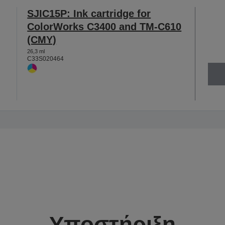
SJIC15P: Ink cartridge for
ColorWorks C3400 and TM-C610
(CMY)
26,3 ml
C33S020464
Υποστήριξη