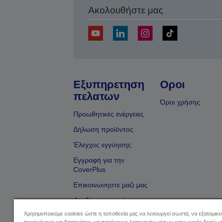
Ακολουθήστε μας
Εξυπηρετηση
Οροι
πελατων
Όροι χρήσης
Προωθητικές ενέργειες
Δήλωση προϊόντος
Έλεγχος εγγύησης
Εγγραφή για την
CoverPlus
Επικοινωνηστε μαζι μας
Αναζήτηση εμπόρου
Χρησιμοποιούμε cookies ώστε η τοποθεσία μας να λειτουργεί σωστά, να εξατομικ