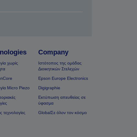
nologies
Company
γία χωρίς
Ιστότοπος της ομάδας
ητα
Διοικητικών Στελεχών
onCore
Epson Europe Electronics
γία Micro Piezo
Digigraphie
οριακές
Εκτύπωση απευθείας σε
γίες
ύφασμα
ς τεχνολογίες
GlobalΣε όλον τον κόσμο