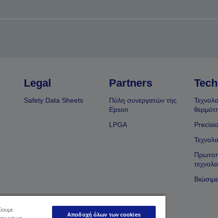
Legal
Partners
Tech
Safety Data Sheets
Πύλη συνεργατών της
Τεχνολο
Epson
θερμότ
LPGA
Precisi
Τεχνολο
Πρωτοπ
τεχνολο
Βιώσιμε
εύουμε
Αποδοχή όλων των cookies