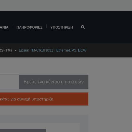
ΆΝΙΑ
ΠΛΗΡΟΦΟΡΊΕΣ
ΥΠΟΣΤΉΡΙΞΗ
S (TM)
Epson TM-C610 (031): Ethernet, PS, ECW
Βρείτε ένα κέντρο επισκευών
ακάτω για συνεχή υποστήριξη.