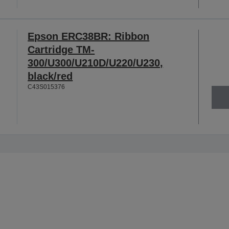
Epson ERC38BR: Ribbon
Cartridge TM-
300/U300/U210D/U220/U230,
black/red
C43S015376