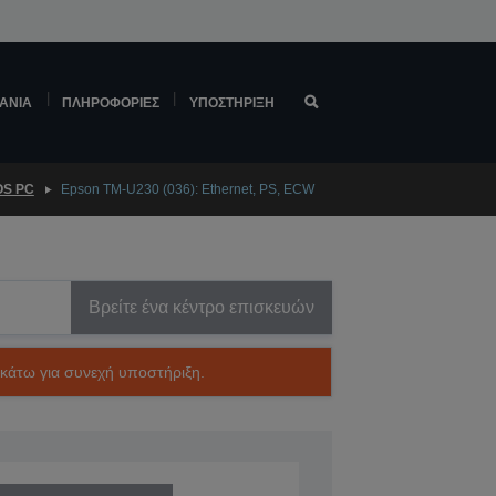
ΆΝΙΑ
ΠΛΗΡΟΦΟΡΊΕΣ
ΥΠΟΣΤΉΡΙΞΗ
OS PC
Epson TM-U230 (036): Ethernet, PS, ECW
Βρείτε ένα κέντρο επισκευών
ακάτω για συνεχή υποστήριξη.