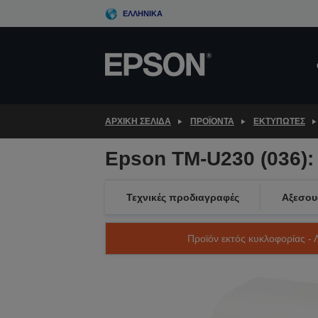
Skip
ΕΛΛΗΝΙΚΆ
to
main
content
ΑΡΧΙΚΗ ΣΕΛΙΔΑ
ΠΡΟΪΌΝΤΑ
ΕΚΤΥΠΩΤΈΣ
Epson TM-U230 (036):
Τεχνικές προδιαγραφές
Αξεσου
Προϊόν εκτός κυκλοφορίας - 