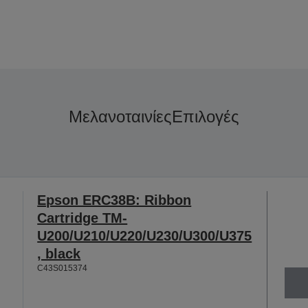
Μελανοταινίες
Επιλογές
Epson ERC38B: Ribbon
Cartridge TM-
U200/U210/U220/U230/U300/U375
, black
C43S015374