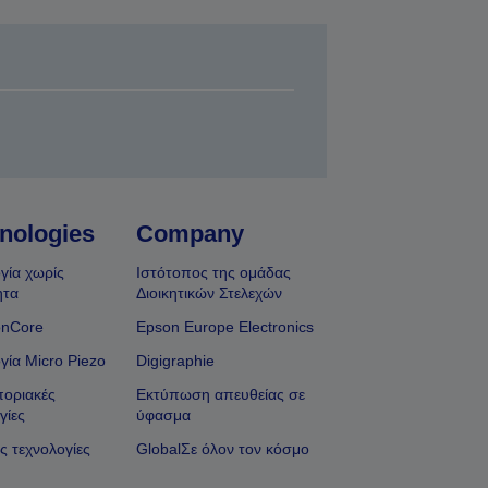
nologies
Company
γία χωρίς
Ιστότοπος της ομάδας
ητα
Διοικητικών Στελεχών
onCore
Epson Europe Electronics
γία Micro Piezo
Digigraphie
οριακές
Εκτύπωση απευθείας σε
γίες
ύφασμα
ς τεχνολογίες
GlobalΣε όλον τον κόσμο