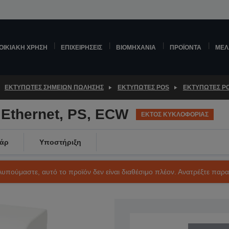
ΟΙΚΙΑΚΉ ΧΡΉΣΗ
ΕΠΙΧΕΙΡΉΣΕΙΣ
ΒΙΟΜΗΧΑΝΊΑ
ΠΡΟΪΌΝΤΑ
ΜΕΛ
ΕΚΤΥΠΩΤΈΣ ΣΗΜΕΊΩΝ ΠΏΛΗΣΗΣ
ΕΚΤΥΠΩΤΈΣ POS
ΕΚΤΥΠΩΤΈΣ P
 Ethernet, PS, ECW
ΕΚΤΟΣ ΚΥΚΛΟΦΟΡΙΑΣ
άρ
Υποστήριξη
Λυπούμαστε, αυτό το προϊόν δεν είναι διαθέσιμο πλέον. Ανατρέξτε παρ
SKU: C31C391036