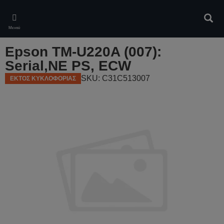
Skip
to
Αναζ
main
Μενού
content
Epson TM-U220A (007):
Serial,NE PS, ECW
SKU: C31C513007
ΕΚΤΟΣ ΚΥΚΛΟΦΟΡΙΑΣ