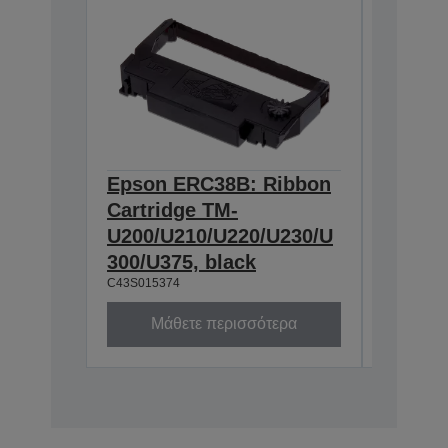
Epson ERC38B: Ribbon
Epson
Cartridge TM-
Ribbon
U200/U210/U220/U230/U
300/U3
300/U375, black
230, b
C43S015374
C43S0153
Μάθετε περισσότερα
Μά