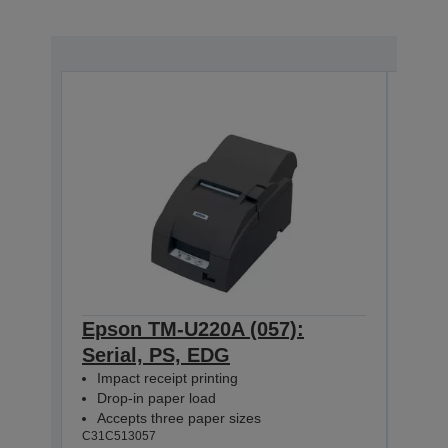
Epson TM-U220A (057):
Eps
Serial, PS, EDG
Para
Impact receipt printing
Impa
Drop-in paper load
Dro
Accepts three paper sizes
Acc
C31C513057
C31C5