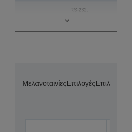
RS-232,
Συνδέσεις
Αυτόματο άνοιγμα
συρταριού
Μελανοταινίες
Επιλογές
Επιλογές Ε