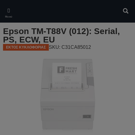
Skip
to
Αναζ
main
Μενού
content
Epson TM-T88V (012): Serial,
PS, ECW, EU
SKU: C31CA85012
ΕΚΤΟΣ ΚΥΚΛΟΦΟΡΙΑΣ