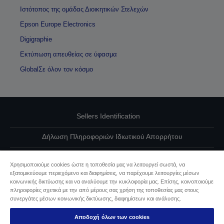
Ιστότοπος της ομάδας Διοικητικών Στελεχών
Epson Europe Electronics
Digigraphie
Εκτύπωση απευθείας σε ύφασμα
GlobalΣε όλον τον κόσμο
Sellers Identification
Δήλωση Πληροφοριών Ιδιωτικού Απορρήτου
EU Data Act Compliance
Χρησιμοποιούμε cookies ώστε η τοποθεσία μας να λειτουργεί σωστά, να
εξατομικεύουμε περιεχόμενο και διαφημίσεις, να παρέχουμε λειτουργίες μέσων
Επικοινωνήστε μαζί μας για τα δεδομένα σας
κοινωνικής δικτύωσης και να αναλύουμε την κυκλοφορία μας. Επίσης, κοινοποιούμε
πληροφορίες σχετικά με την από μέρους σας χρήση της τοποθεσίας μας στους
Πληροφορίες σχετικά με τα cookie
συνεργάτες μέσων κοινωνικής δικτύωσης, διαφημίσεων και ανάλυσης.
Αποδοχή όλων των cookies
Δέσμευση της Epson για προσβασιμότητα