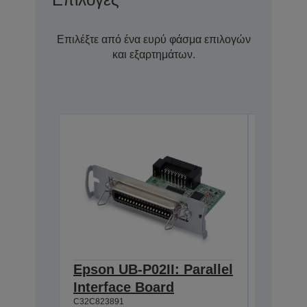
Επιλέξτε από ένα ευρύ φάσμα επιλογών
και εξαρτημάτων.
Epson UB-P02II: Parallel
Epson 
Interface Board
Univer
C32C823891
w/o AC