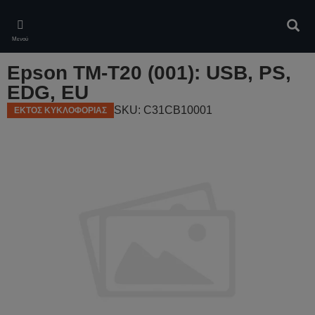
Skip
to
Αναζ
main
Μενού
content
Epson TM-T20 (001): USB, PS,
EDG, EU
SKU: C31CB10001
ΕΚΤΟΣ ΚΥΚΛΟΦΟΡΙΑΣ