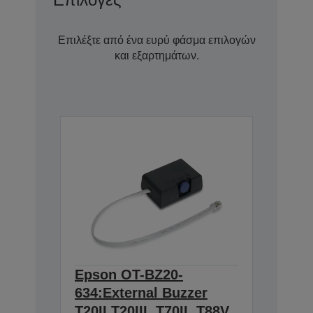
Επιλέξτε από ένα ευρύ φάσμα επιλογών
και εξαρτημάτων.
Epson OT-BZ20-
634:External Buzzer
T20II,T20III, T70II, T88V,