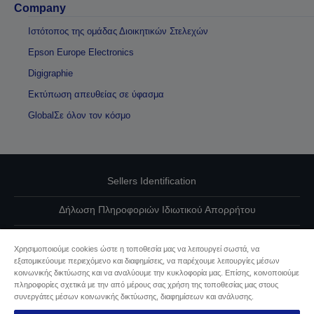
Company
Ιστότοπος της ομάδας Διοικητικών Στελεχών
Epson Europe Electronics
Digigraphie
Εκτύπωση απευθείας σε ύφασμα
GlobalΣε όλον τον κόσμο
Sellers Identification
Δήλωση Πληροφοριών Ιδιωτικού Απορρήτου
EU Data Act Compliance
Χρησιμοποιούμε cookies ώστε η τοποθεσία μας να λειτουργεί σωστά, να
εξατομικεύουμε περιεχόμενο και διαφημίσεις, να παρέχουμε λειτουργίες μέσων
Επικοινωνήστε μαζί μας για τα δεδομένα σας
κοινωνικής δικτύωσης και να αναλύουμε την κυκλοφορία μας. Επίσης, κοινοποιούμε
πληροφορίες σχετικά με την από μέρους σας χρήση της τοποθεσίας μας στους
Πληροφορίες σχετικά με τα cookie
συνεργάτες μέσων κοινωνικής δικτύωσης, διαφημίσεων και ανάλυσης.