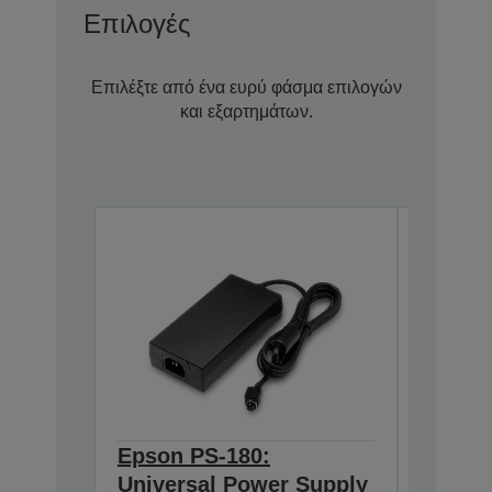
Επιλογές
Επιλέξτε από ένα ευρύ φάσμα επιλογών
και εξαρτημάτων.
Epson PS-180:
Epson 
Universal Power Supply
BASE T