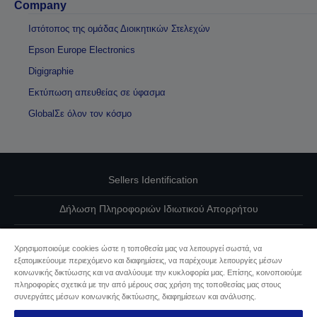
Company
Ιστότοπος της ομάδας Διοικητικών Στελεχών
Epson Europe Electronics
Digigraphie
Εκτύπωση απευθείας σε ύφασμα
GlobalΣε όλον τον κόσμο
Sellers Identification
Δήλωση Πληροφοριών Ιδιωτικού Απορρήτου
EU Data Act Compliance
Χρησιμοποιούμε cookies ώστε η τοποθεσία μας να λειτουργεί σωστά, να
εξατομικεύουμε περιεχόμενο και διαφημίσεις, να παρέχουμε λειτουργίες μέσων
Επικοινωνήστε μαζί μας για τα δεδομένα σας
κοινωνικής δικτύωσης και να αναλύουμε την κυκλοφορία μας. Επίσης, κοινοποιούμε
πληροφορίες σχετικά με την από μέρους σας χρήση της τοποθεσίας μας στους
Πληροφορίες σχετικά με τα cookie
συνεργάτες μέσων κοινωνικής δικτύωσης, διαφημίσεων και ανάλυσης.