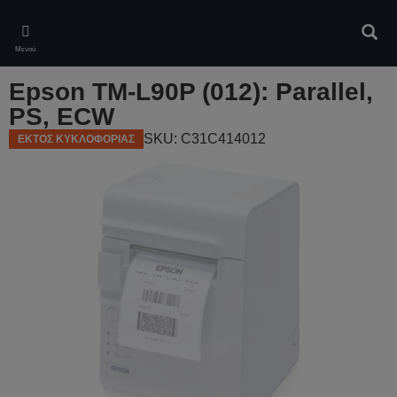
Skip
to
Αναζ
main
Μενού
content
Epson TM-L90P (012): Parallel,
PS, ECW
SKU: C31C414012
ΕΚΤΟΣ ΚΥΚΛΟΦΟΡΙΑΣ