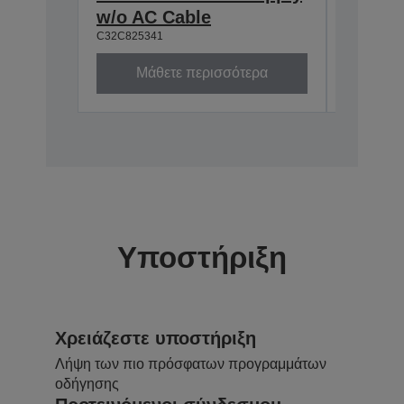
w/o AC Cable
Interf
C32C825341
C32C8241
Μάθετε περισσότερα
Υποστήριξη
Χρειάζεστε υποστήριξη
Λήψη των πιο πρόσφατων προγραμμάτων
οδήγησης