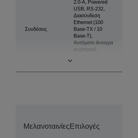
2.0-A, Powered
USB, RS-232,
Διασύνδεση
Ethernet (100
Συνδέσεις
Base-TX / 10
Base-T),
Αυτόματο άνοιγμα
συρταριού,
Οθόνη πελατών,
Bluetooth
Μελανοταινίες
Επιλογές