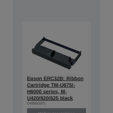
Epson ERC32B: Ribbon
Cartridge TM-U675/-
H6000 series, M-
U420/820/825 black
C43S015371