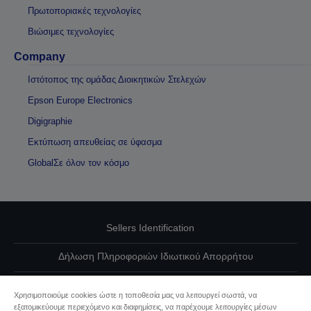
Πρωτοποριακές τεχνολογίες
Βιώσιμες τεχνολογίες
Company
Ιστότοπος της ομάδας Διοικητικών Στελεχών
Epson Europe Electronics
Digigraphie
Εκτύπωση απευθείας σε ύφασμα
GlobalΣε όλον τον κόσμο
Sellers Identification
Δήλωση Πληροφοριών Ιδιωτικού Απορρήτου
EU Data Act Compliance
Χρησιμοποιούμε cookies ώστε η τοποθεσία μας να λειτουργεί σωστά, να
εξατομικεύουμε περιεχόμενο και διαφημίσεις, να παρέχουμε λειτουργίες μέσων