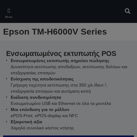
Skip
to
Αναζ
main
Μενού
content
Epson TM-H6000V Series
Ενσωματωμένος εκτυπωτής POS
Ενσωματωμένος εκτυπωτής σημείου πώλησης
Δυνατότητα εκτύπωσης αποδείξεων, εκτύπωσης δελτίων και
επεξεργασίας επιταγών
Ενίσχυση της αποδοτικότητας
Γρήγορη ταχύτητα εκτύπωσης στα 350 χιλ./δευτ.¹,
επεξεργασία επιταγών και αυτόματη κοπή
Ευέλικτη συνδεσιμότητα
Ενσωματωμένο USB και Ethernet σε όλα τα μοντέλα
Μια επένδυση για το μέλλον
ePOS-Print, ePOS-display και NFC
Εξαιρετική αξία
Χαμηλό συνολικό κόστος κτήσης