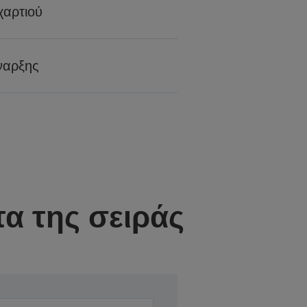
χαρτιού
ναρξης
α της σειράς