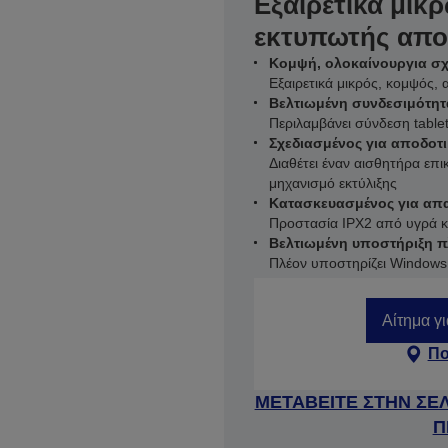
Εξαιρετικά μικ
εκτυπωτής αποδ
Κομψή, ολοκαίνουργια σ
Εξαιρετικά μικρός, κομψός, 
Βελτιωμένη συνδεσιμότητ
Περιλαμβάνει σύνδεση tabl
Σχεδιασμένος για αποδοτ
Διαθέτει έναν αισθητήρα επι
μηχανισμό εκτύλιξης
Κατασκευασμένος για απα
Προστασία IPX2 από υγρά κα
Βελτιωμένη υποστήριξη 
Πλέον υποστηρίζει Windows 
Αίτημα γ
Πο
ΜΕΤΑΒΕΙΤΕ ΣΤΗΝ ΣΕ
Π