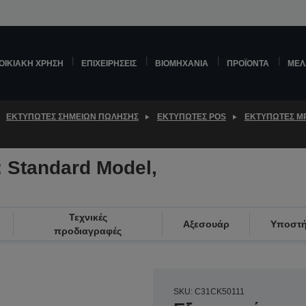
ΟΙΚΙΑΚΉ ΧΡΉΣΗ
ΕΠΙΧΕΙΡΉΣΕΙΣ
ΒΙΟΜΗΧΑΝΊΑ
ΠΡΟΪΌΝΤΑ
ΜΕΛ
ΕΚΤΥΠΩΤΈΣ ΣΗΜΕΊΩΝ ΠΏΛΗΣΗΣ
ΕΚΤΥΠΩΤΈΣ POS
ΕΚΤΥΠΩΤΈΣ M
: Standard Model,
Τεχνικές
Αξεσουάρ
Υποστή
προδιαγραφές
SKU: C31CK50111