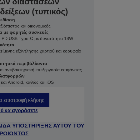
ρών διαστάσεων
είξεων (τυπικός)
χεδίαση
αξιόπιστος και οικονομικός
α με φορητές συσκευές
et PD USB Type-C με δυνατότητα 18W
ικότητα
κείμενης εξάντλησης χαρτιού και κορυφαίο
ιτητικά περιβάλλοντα
ι αντιβακτηριακή επεξεργασία επιφάνειας
πλατφορμών
και Android, καθώς και iOS
ια επιστροφή κλήσης
ύ να αγοράσετε
ΛΙΔΑ ΥΠΟΣΤΗΡΙΞΗΣ ΑΥΤΟΥ ΤΟΥ
ΡΟΪΟΝΤΟΣ