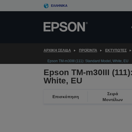
Skip
ΕΛΛΗΝΙΚΆ
to
main
content
ΑΡΧΙΚΗ ΣΕΛΙΔΑ
ΠΡΟΪΌΝΤΑ
ΕΚΤΥΠΩΤΈΣ
Epson TM-m30III (111): Standard Model, White, EU
Epson TM-m30III (111)
White, EU
Σειρά
Επισκόπηση
Μοντέλων