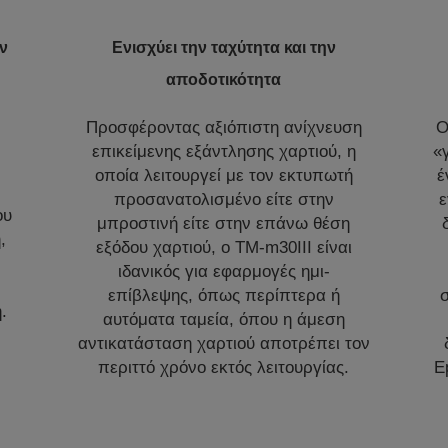
ν
Ενισχύει την ταχύτητα και την
αποδοτικότητα
Προσφέροντας αξιόπιστη ανίχνευση
Ο
επικείμενης εξάντλησης χαρτιού, η
«
οποία λειτουργεί με τον εκτυπωτή
έ
προσανατολισμένο είτε στην
ε
ου
μπροστινή είτε στην επάνω θέση
,
εξόδου χαρτιού, ο TM-m30III είναι
ιδανικός για εφαρμογές ημι-
επίβλεψης, όπως περίπτερα ή
.
αυτόματα ταμεία, όπου η άμεση
αντικατάσταση χαρτιού αποτρέπει τον
περιττό χρόνο εκτός λειτουργίας.
E