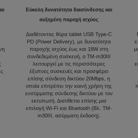
αι
Εύκολη δυνατότητα διασύνδεσης και
αυξημένη παροχή ισχύος
Διαθέτοντας θύρα tablet USB Type-C
PD (Power Delivery), με δυνατότητα
ε
νη
παροχής ισχύος έως και 18W στη
μ
συνδεδεμένη συσκευή, ο TM-m30III
ς
λειτουργεί με τις περισσότερες
ε
ές
έξυπνες συσκευές και προσφέρει
επίσης σύνδεση δικτύου 20Mbps, η
οποία επιτρέπει την κοινή χρήση της
π
ενσύρματης σύνδεσης δικτύου με τον
εκτυπωτή. Διατίθεται επίσης μια
επιλογή Wi-Fi και Bluetooth (Βλ. TM-
m30III, ασύρματη έκδοση).