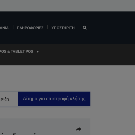
ΆΝΙΑ
ΠΛΗΡΟΦΟΡΊΕΣ
ΥΠΟΣΤΉΡΙΞΗ
POS & TABLET POS
Αίτημα για επιστροφή κλήσης
ριξη