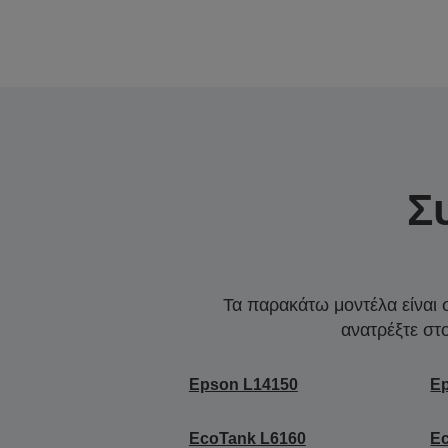
Σ
Τα παρακάτω μοντέλα είναι 
ανατρέξτε στ
Epson L14150
E
EcoTank L6160
E