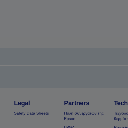
Legal
Partners
Tech
Safety Data Sheets
Πύλη συνεργατών της
Τεχνολο
Epson
θερμότ
LPGA
Precisi