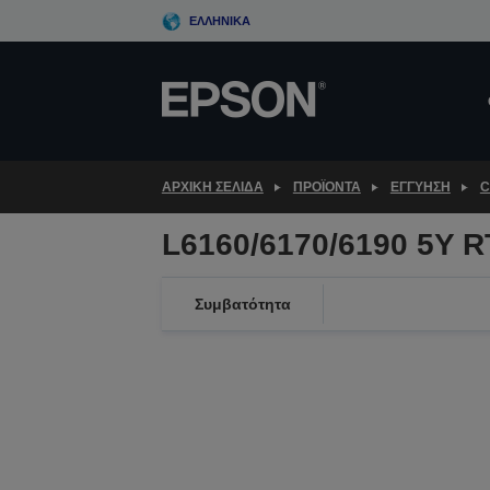
Skip
ΕΛΛΗΝΙΚΆ
to
main
content
ΑΡΧΙΚΗ ΣΕΛΙΔΑ
ΠΡΟΪΌΝΤΑ
ΕΓΓΎΗΣΗ
C
L6160/6170/6190 5Y 
Συμβατότητα