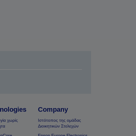
nologies
Company
γία χωρίς
Ιστότοπος της ομάδας
ητα
Διοικητικών Στελεχών
onCore
Epson Europe Electronics