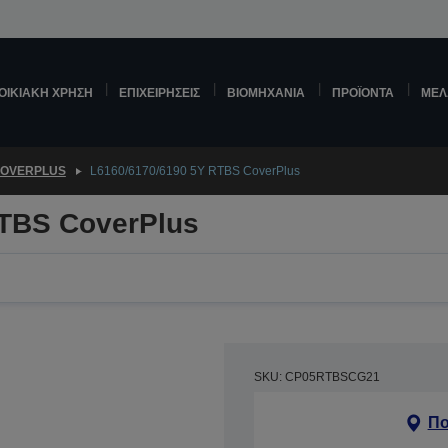
ΟΙΚΙΑΚΉ ΧΡΉΣΗ
ΕΠΙΧΕΙΡΉΣΕΙΣ
ΒΙΟΜΗΧΑΝΊΑ
ΠΡΟΪΌΝΤΑ
ΜΕΛ
OVERPLUS
L6160/6170/6190 5Y RTBS CoverPlus
RTBS CoverPlus
SKU: CP05RTBSCG21
Πο