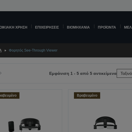
ΟΙΚΙΑΚΉ ΧΡΉΣΗ
ΕΠΙΧΕΙΡΉΣΕΙΣ
ΒΙΟΜΗΧΑΝΊΑ
ΠΡΟΪΌΝΤΑ
ΜΕΛ
Ά
Φορητός See-Through Viewer
Εμφάνιση 1 - 5 από 5 αντικείμενα
Ταξιν
η
Μετάβαση
στην
μενη
επόμενη
ραβευμένο
Βραβευμένο
σελίδα