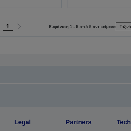
1
Εμφάνιση 1 - 5 από 5 αντικείμενα
Ταξιν
Μετάβαση
Μετάβαση
στην
στην
προηγούμενη
επόμενη
ελίδα
σελίδα
Legal
Partners
Tech