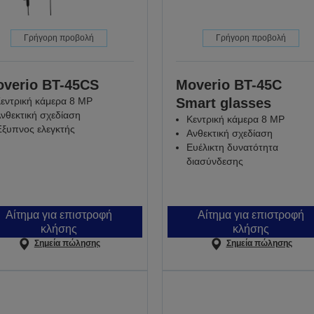
Γρήγορη προβολή
Γρήγορη προβολή
verio BT-45CS
Moverio BT-45C
εντρική κάμερα 8 MP
Smart glasses
νθεκτική σχεδίαση
Κεντρική κάμερα 8 MP
ξυπνος ελεγκτής
Ανθεκτική σχεδίαση
Ευέλικτη δυνατότητα
διασύνδεσης
Αίτημα για επιστροφή
Αίτημα για επιστροφή
κλήσης
κλήσης
Σημεία πώλησης
Σημεία πώλησης