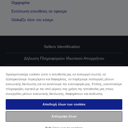
Digigraphie
Εκτύπωση απευθείας σε ύφασμα
GlobalΣε όλον τον κόσμο
Sellers Identification
Δήλωση Πληροφοριών Ιδιωτικού Απορρήτου
EU Data Act Compliance
Χρησιμοποιούμε cookies ώστε η τοποθεσία μας να λειτουργεί σωστά, να
εξατομικεύουμε περιεχόμενο και διαφημίσεις, να παρέχουμε λειτουργίες μέσων
Επικοινωνήστε μαζί μας για τα δεδομένα σας
κοινωνικής δικτύωσης και να αναλύουμε την κυκλοφορία μας. Επίσης, κοινοποιούμε
πληροφορίες σχετικά με την από μέρους σας χρήση της τοποθεσίας μας στους
Πληροφορίες σχετικά με τα cookie
συνεργάτες μέσων κοινωνικής δικτύωσης, διαφημίσεων και ανάλυσης.
Αποδοχή όλων των cookies
Δέσμευση της Epson για προσβασιμότητα
Απόρριψη όλων
Πνευματικά δικαιώματα © 2026 Seiko Epson