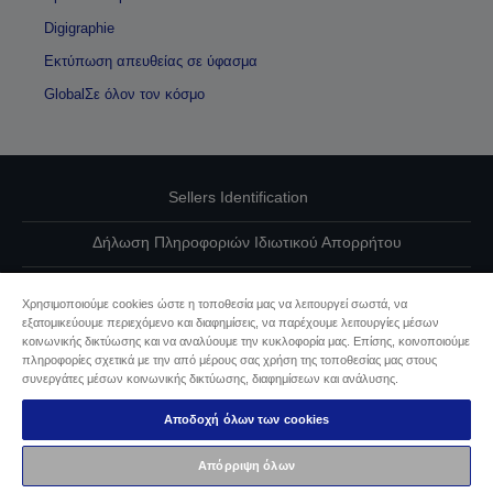
Digigraphie
Εκτύπωση απευθείας σε ύφασμα
GlobalΣε όλον τον κόσμο
Sellers Identification
Δήλωση Πληροφοριών Ιδιωτικού Απορρήτου
EU Data Act Compliance
Χρησιμοποιούμε cookies ώστε η τοποθεσία μας να λειτουργεί σωστά, να
εξατομικεύουμε περιεχόμενο και διαφημίσεις, να παρέχουμε λειτουργίες μέσων
Επικοινωνήστε μαζί μας για τα δεδομένα σας
κοινωνικής δικτύωσης και να αναλύουμε την κυκλοφορία μας. Επίσης, κοινοποιούμε
πληροφορίες σχετικά με την από μέρους σας χρήση της τοποθεσίας μας στους
Πληροφορίες σχετικά με τα cookie
συνεργάτες μέσων κοινωνικής δικτύωσης, διαφημίσεων και ανάλυσης.
Αποδοχή όλων των cookies
Δέσμευση της Epson για προσβασιμότητα
Απόρριψη όλων
Πνευματικά δικαιώματα © 2026 Seiko Epson