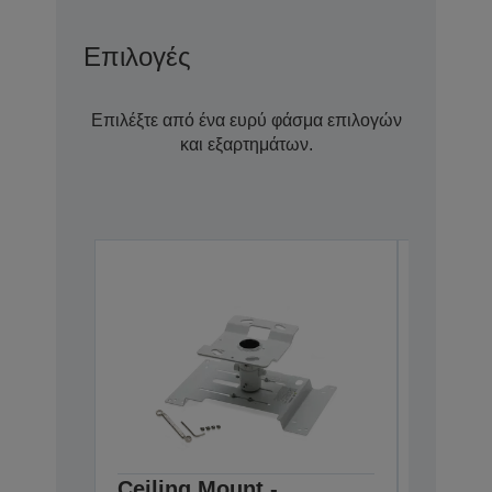
Επιλογές
Επιλέξτε από ένα ευρύ φάσμα επιλογών
και εξαρτημάτων.
Ceiling Mount -
Ceilin