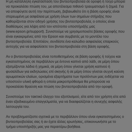
Η μη κατάλληλη εγκατάσταση του βιντεοπροβολέα σε οροφή ή τοίχο μπορεί
να προκαλέσει πτώση του, με αποτέλεσμα πιθανό τραυματισμό ή ζημιά. Για
να αποφύγετε αυτή την περίπτωση, βεβαιωθείτε ότι η βάση οροφής είναι
στερεωμένη με ασφάλεια με χρήση όλων των σημείων στήριξης που
καθορίζονται στον οδηγό χρήσης του βιντεοπροβολέα, ο οποίος είναι
διαθέσιμος για λήψη από τον ιστότοπο υποστήριξής μας
(www.epson.gr/support). Συνιστούμε να χρησιμοποιείτε βάσεις οροφής που
είναι εγκεκριμένες από την Epson και συμβατές με το μοντέλο του
βιντεοπροβολέα. Επιπλέον, συνδέστε ένα καλώδιο ασφαλείας επαρκούς
αντοχής για να ασφαλίσετε τον βιντεοπροβολέα στη βάση οροφής.
Αν ο βιντεοπροβολέας είναι τοποθετημένος σε βάση οροφής ή τοίχου και
εγκατεστημένος σε περιβάλλον με έντονο καπνό από λάδι, σε μέρη όπου
εξατμίζονται λάδια ή χημικά, σε μέρη όπου γίνεται χρήση καπνού ή
φυσαλίδων για εκδηλώσεις επί σκηνής ή σε μέρη όπου γίνεται συχνή καύση
αρωματικών ελαίων, ορισμένα εξαρτήματα των προϊόντων μας ενδέχεται να
υποστούν υλική φθορά η οποία μακροπρόθεσμα θα μπορούσε να
προκαλέσει θραύση και πτώση του βιντεοπροβολέα από την οροφή.
Συνιστούμε τον τακτικό έλεγχο του εξοπλισμού, είτε από τον χρήστη είτε από
έναν εξειδικευμένο επαγγελματία, για να διασφαλίζεται η συνεχής ασφαλής
λειτουργία του.
Αν προβληματίζεστε σχετικά με το περιβάλλον όπου είναι εγκατεστημένος ο
βιντεοπροβολέας σας ή αν έχετε άλλες ερωτήσεις, επικοινωνήστε με το
τμήμα υποστήριξής μας για περαιτέρω βοήθεια.