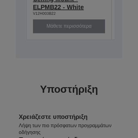
ELPMB22 - White
668-9
V12H003B22
V12H003P
Μάθετε περισσότερα
Μά
Υποστήριξη
Χρειάζεστε υποστήριξη
Λήψη των πιο πρόσφατων προγραμμάτων
οδήγησης