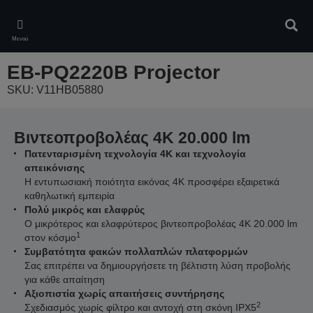
Skip
to
Αναζ
main
Μενού
content
EB-PQ2220B Projector
SKU: V11HB05880
Βιντεοπροβολέας 4K 20.000 lm
Πατενταρισμένη τεχνολογία 4K και τεχνολογία
απεικόνισης
Η εντυπωσιακή ποιότητα εικόνας 4K προσφέρει εξαιρετικά
καθηλωτική εμπειρία
Πολύ μικρός και ελαφρύς
Ο μικρότερος και ελαφρύτερος βιντεοπροβολέας 4K 20.000 lm
1
στον κόσμο
Συμβατότητα φακών πολλαπλών πλατφορμών
Σας επιτρέπει να δημιουργήσετε τη βέλτιστη λύση προβολής
για κάθε απαίτηση
Αξιοπιστία χωρίς απαιτήσεις συντήρησης
2
Σχεδιασμός χωρίς φίλτρο και αντοχή στη σκόνη IPX5