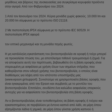
μεγέθους και βάρους της συσκευασίας για συγκρίσιμα κορυφαία προϊόντα
στην αγορά. Από τον Φεβρουάριο του 2024.
1 Από τον Ιανουάριο του 2024. Κύρια μονάδα χωρίς φακούς. 10.000 lm και
20.000 lm σύμφωνα με το πρότυπο ISO 21118.
2 Με πιστοποίηση IP5X σύμφωνα με το πρότυπο IEC 60529. Η
πιστοποίηση IP5X αφορά
τον οπτικό μηχανισμό και τη μονάδα πηγής φωτός.
Η μη κατάλληλη εγκατάσταση του βιντεοπροβολέα σε οροφή ή τοίχο μπορεί
να προκαλέσει πτώση του, με αποτέλεσμα πιθανό τραυματισμό ή ζημιά. Για
να αποφύγετε αυτή την περίπτωση, βεβαιωθείτε ότι η βάση οροφής είναι
στερεωμένη με ασφάλεια με χρήση όλων των σημείων στήριξης που
καθορίζονται στον οδηγό χρήσης του βιντεοπροβολέα, ο οποίος είναι
διαθέσιμος για λήψη από τον ιστότοπο υποστήριξής μας
(www.epson.gr/support). Συνιστούμε να χρησιμοποιείτε βάσεις οροφής που
είναι εγκεκριμένες από την Epson και συμβατές με το μοντέλο του
βιντεοπροβολέα. Επιπλέον, συνδέστε ένα καλώδιο ασφαλείας επαρκούς
αντοχής για να ασφαλίσετε τον βιντεοπροβολέα στη βάση οροφής.
Αν ο βιντεοπροβολέας είναι τοποθετημένος σε βάση οροφής ή τοίχου και
εγκατεστημένος σε περιβάλλον με έντονο καπνό από λάδι, σε μέρη όπου
εξατμίζονται λάδια ή χημικά, σε μέρη όπου γίνεται χρήση καπνού ή