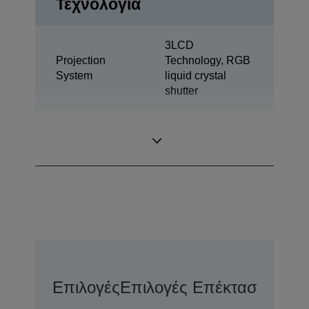
Τεχνολογία
3LCD
Projection
Technology, RGB
System
liquid crystal
shutter
1,04 inch with C2
LCD Panel
Fine
Επιλογές
Επιλογές Επέκτασης Εγγ