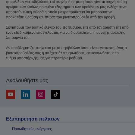
φυσαλίδων για εκδηλώσεις επί σκηνής ή σε μέρη όπου γίνεται συχνή καύση
αρωματικών ελαίων, ορισμένα εξαρτήματα των προϊόντων μας ενδέχεται να
υποστούν υλική φθορά η οποία μακροπρόθεσμα θα μπορούσε να
προκαλέσει θραύση και πτώση του βιντεοπροβολέα από την οροφή.
Συνιστούμε τον τακτικό έλεγχο του εξοπλισμού, είτε από τον χρήστη είτε από
έναν εξειδικευμένο επαγγελματία, για να διασφαλίζεται η συνεχής ασφαλής
λειτουργία του.
Αν προβληματίζεστε σχετικά με το περιβάλλον όπου είναι εγκατεστημένος ο
βιντεοπροβολέας σας ή αν έχετε άλλες ερωτήσεις, επικοινωνήστε με το
τμήμα υποστήριξής μας για περαιτέρω βοήθεια.
Ακολουθήστε μας
Εξυπηρετηση πελατων
Προωθητικές ενέργειες