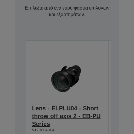
Επιλέξτε από ένα ευρύ φάσμα επιλογών
και εξαρτημάτων.
Lens - ELPLU04 - Short
Lens -
throw off axis 2 - EB-PU
zoom 1
V12H004W
Series
V12H004U04