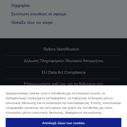
Digigraphie
Εκτύπωση απευθείας σε ύφασμα
GlobalΣε όλον τον κόσμο
Sellers Identification
Δήλωση Πληροφοριών Ιδιωτικού Απορρήτου
EU Data Act Compliance
Επικοινωνήστε μαζί μας για τα δεδομένα σας
Χρησιμοποιούμε cookies ώστε η τοποθεσία μας να λειτουργεί σωστά, να
Πληροφορίες σχετικά με τα cookie
εξατομικεύουμε περιεχόμενο και διαφημίσεις, να παρέχουμε λειτουργίες μέσων
κοινωνικής δικτύωσης και να αναλύουμε την κυκλοφορία μας. Επίσης, κοινοποιούμε
Δέσμευση της Epson για προσβασιμότητα
πληροφορίες σχετικά με την από μέρους σας χρήση της τοποθεσίας μας στους
συνεργάτες μέσων κοινωνικής δικτύωσης, διαφημίσεων και ανάλυσης.
Πνευματικά δικαιώματα © 2026 Seiko Epson
Αποδοχή όλων των cookies