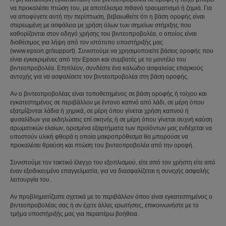
να προκαλέσει πτώση του, με αποτέλεσμα πιθανό τραυματισμό ή ζημιά. Για
να αποφύγετε αυτή την περίπτωση, βεβαιωθείτε ότι η βάση οροφής είναι
στερεωμένη με ασφάλεια με χρήση όλων των σημείων στήριξης που
καθορίζονται στον οδηγό χρήσης του βιντεοπροβολέα, ο οποίος είναι
διαθέσιμος για λήψη από τον ιστότοπο υποστήριξής μας
(www.epson.gr/support). Συνιστούμε να χρησιμοποιείτε βάσεις οροφής που
είναι εγκεκριμένες από την Epson και συμβατές με το μοντέλο του
βιντεοπροβολέα. Επιπλέον, συνδέστε ένα καλώδιο ασφαλείας επαρκούς
αντοχής για να ασφαλίσετε τον βιντεοπροβολέα στη βάση οροφής.
Αν ο βιντεοπροβολέας είναι τοποθετημένος σε βάση οροφής ή τοίχου και
εγκατεστημένος σε περιβάλλον με έντονο καπνό από λάδι, σε μέρη όπου
εξατμίζονται λάδια ή χημικά, σε μέρη όπου γίνεται χρήση καπνού ή
φυσαλίδων για εκδηλώσεις επί σκηνής ή σε μέρη όπου γίνεται συχνή καύση
αρωματικών ελαίων, ορισμένα εξαρτήματα των προϊόντων μας ενδέχεται να
υποστούν υλική φθορά η οποία μακροπρόθεσμα θα μπορούσε να
προκαλέσει θραύση και πτώση του βιντεοπροβολέα από την οροφή.
Συνιστούμε τον τακτικό έλεγχο του εξοπλισμού, είτε από τον χρήστη είτε από
έναν εξειδικευμένο επαγγελματία, για να διασφαλίζεται η συνεχής ασφαλής
λειτουργία του.
Αν προβληματίζεστε σχετικά με το περιβάλλον όπου είναι εγκατεστημένος ο
βιντεοπροβολέας σας ή αν έχετε άλλες ερωτήσεις, επικοινωνήστε με το
τμήμα υποστήριξής μας για περαιτέρω βοήθεια.