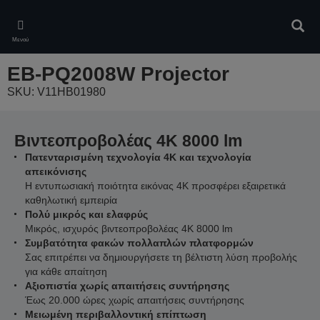
Skip
to
Αναζ
main
Μενού
content
EB-PQ2008W Projector
SKU: V11HB01980
Βιντεοπροβολέας 4K 8000 lm
Πατενταρισμένη τεχνολογία 4K και τεχνολογία
απεικόνισης
Η εντυπωσιακή ποιότητα εικόνας 4K προσφέρει εξαιρετικά
καθηλωτική εμπειρία
Πολύ μικρός και ελαφρύς
Μικρός, ισχυρός βιντεοπροβολέας 4K 8000 lm
Συμβατότητα φακών πολλαπλών πλατφορμών
Σας επιτρέπει να δημιουργήσετε τη βέλτιστη λύση προβολής
για κάθε απαίτηση
Αξιοπιστία χωρίς απαιτήσεις συντήρησης
Έως 20.000 ώρες χωρίς απαιτήσεις συντήρησης
Μειωμένη περιβαλλοντική επίπτωση