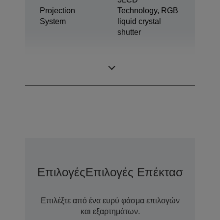
Projection
Technology, RGB
System
liquid crystal
shutter
1,04 inch with C2
LCD Panel
Fine
Επιλογές
Επιλογές Επέκτασης Εγγ
Επιλέξτε από ένα ευρύ φάσμα επιλογών
και εξαρτημάτων.