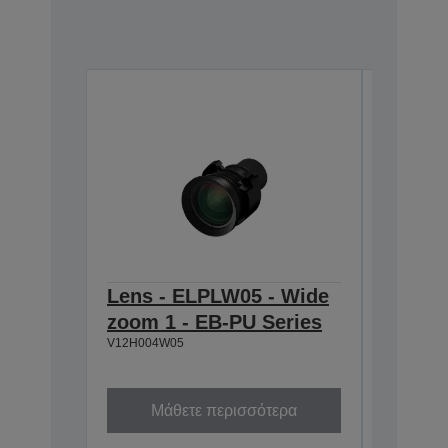
Lens - ELPLW05 - Wide
Air Fil
zoom 1 - EB-PU Series
EB-L10
V12H004W05
Z9xxx/
V13H134A
Μάθετε περισσότερα
Μά