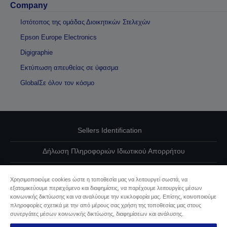
Company
Ιστότοπος της ομάδας Διοικητικών Στελεχών
Epson Europe Electronics
Digigraphie
Εκτύπωση απευθείας σε ύφασμα
GlobalΣε όλον τον κόσμο
Sellers Identification
Δήλωση Πληροφοριών Ιδιωτικού Απορρήτου
EU Data Act Compliance
Χρησιμοποιούμε cookies ώστε η τοποθεσία μας να λειτουργεί σωστά, να
εξατομικεύουμε περιεχόμενο και διαφημίσεις, να παρέχουμε λειτουργίες μέσων
Επικοινωνήστε μαζί μας για τα δεδομένα σας
κοινωνικής δικτύωσης και να αναλύουμε την κυκλοφορία μας. Επίσης, κοινοποιούμε
πληροφορίες σχετικά με την από μέρους σας χρήση της τοποθεσίας μας στους
Πληροφορίες σχετικά με τα cookie
συνεργάτες μέσων κοινωνικής δικτύωσης, διαφημίσεων και ανάλυσης.