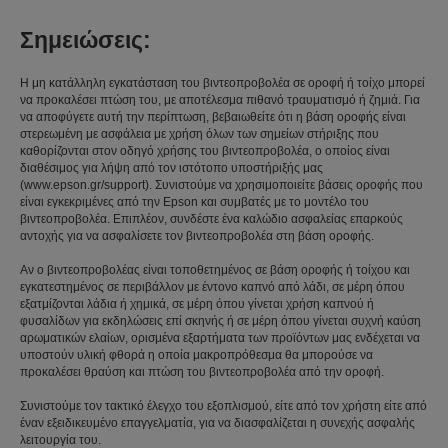
Σημειώσεις:
Η μη κατάλληλη εγκατάσταση του βιντεοπροβολέα σε οροφή ή τοίχο μπορεί
να προκαλέσει πτώση του, με αποτέλεσμα πιθανό τραυματισμό ή ζημιά. Για
να αποφύγετε αυτή την περίπτωση, βεβαιωθείτε ότι η βάση οροφής είναι
στερεωμένη με ασφάλεια με χρήση όλων των σημείων στήριξης που
καθορίζονται στον οδηγό χρήσης του βιντεοπροβολέα, ο οποίος είναι
διαθέσιμος για λήψη από τον ιστότοπο υποστήριξής μας
(www.epson.gr/support). Συνιστούμε να χρησιμοποιείτε βάσεις οροφής που
είναι εγκεκριμένες από την Epson και συμβατές με το μοντέλο του
βιντεοπροβολέα. Επιπλέον, συνδέστε ένα καλώδιο ασφαλείας επαρκούς
αντοχής για να ασφαλίσετε τον βιντεοπροβολέα στη βάση οροφής.
Αν ο βιντεοπροβολέας είναι τοποθετημένος σε βάση οροφής ή τοίχου και
εγκατεστημένος σε περιβάλλον με έντονο καπνό από λάδι, σε μέρη όπου
εξατμίζονται λάδια ή χημικά, σε μέρη όπου γίνεται χρήση καπνού ή
φυσαλίδων για εκδηλώσεις επί σκηνής ή σε μέρη όπου γίνεται συχνή καύση
αρωματικών ελαίων, ορισμένα εξαρτήματα των προϊόντων μας ενδέχεται να
υποστούν υλική φθορά η οποία μακροπρόθεσμα θα μπορούσε να
προκαλέσει θραύση και πτώση του βιντεοπροβολέα από την οροφή.
Συνιστούμε τον τακτικό έλεγχο του εξοπλισμού, είτε από τον χρήστη είτε από
έναν εξειδικευμένο επαγγελματία, για να διασφαλίζεται η συνεχής ασφαλής
λειτουργία του.