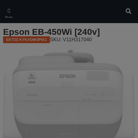
Skip
to
Αναζ
main
Μενού
content
Epson EB-450Wi [240v]
SKU: V11H317040
ΕΚΤΟΣ ΚΥΚΛΟΦΟΡΙΑΣ