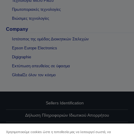
Τεχνολογία Micro Piezo
Πρωτοποριακές τεχνολογίες
Βιώσιμες τεχνολογίες
Company
Ιστότοπος της ομάδας Διοικητικών Στελεχών
Epson Europe Electronics
Digigraphie
Εκτύπωση απευθείας σε ύφασμα
GlobalΣε όλον τον κόσμο
Sellers Identification
Δήλωση Πληροφοριών Ιδιωτικού Απορρήτου
EU Data Act Compliance
Χρησιμοποιούμε cookies ώστε η τοποθεσία μας να λειτουργεί σωστά, να