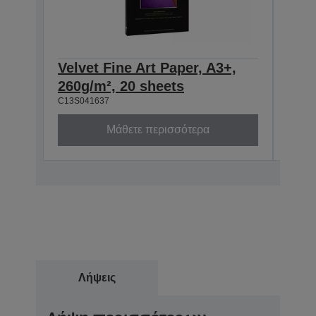
Velvet Fine Art Paper, A3+,
Velv
260g/m², 20 sheets
260
C13S041637
C13S0
Μάθετε περισσότερα
Λήψεις