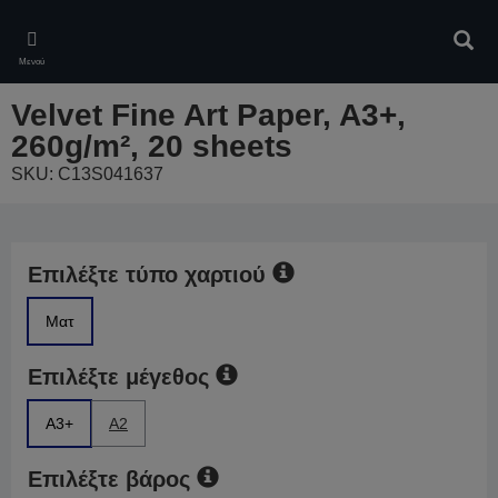
Skip
to
Αναζ
main
Μενού
content
Velvet Fine Art Paper, A3+,
260g/m², 20 sheets
SKU: C13S041637
Επιλέξτε τύπο χαρτιού
Ματ
Επιλέξτε μέγεθος
A3+
A2
Επιλέξτε βάρος