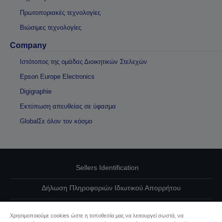
Πρωτοποριακές τεχνολογίες
Βιώσιμες τεχνολογίες
Company
Ιστότοπος της ομάδας Διοικητικών Στελεχών
Epson Europe Electronics
Digigraphie
Εκτύπωση απευθείας σε ύφασμα
GlobalΣε όλον τον κόσμο
Sellers Identification
Δήλωση Πληροφοριών Ιδιωτικού Απορρήτου
EU Data Act Compliance
Χρησιμοποιούμε cookies ώστε η τοποθεσία μας να λειτουργεί σωστά, να