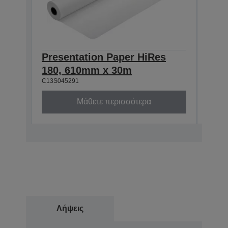
Presentation Paper HiRes
Pre
180, 610mm x 30m
180
C13S045291
C13S0
Μάθετε περισσότερα
Λήψεις