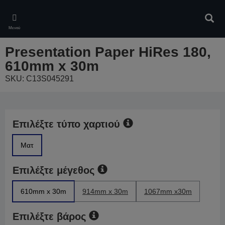
Skip
to
Αναζ
main
Μενού
content
Presentation Paper HiRes 180,
610mm x 30m
SKU: C13S045291
Επιλέξτε τύπο χαρτιού
Ματ
Επιλέξτε μέγεθος
610mm x 30m
914mm x 30m
1067mm x30m
Επιλέξτε βάρος