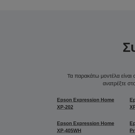
Σ
Τα παρακάτω μοντέλα είναι 
ανατρέξτε στ
Epson Expression Home
E
XP-202
X
Epson Expression Home
E
XP-405WH
P