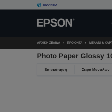
Skip
ΕΛΛΗΝΙΚΆ
to
main
content
ΑΡΧΙΚΗ ΣΕΛΙΔΑ
ΠΡΟΪΌΝΤΑ
ΜΕΛΆΝΙ & ΧΑΡΤ
Photo Paper Glossy 1
Επισκόπηση
Σειρά Μοντέλων