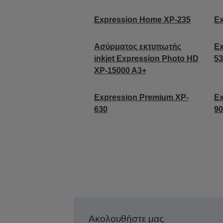
Expression Home XP-235
E
Ασύρματος εκτυπωτής
Ex
inkjet Expression Photo HD
5
XP-15000 A3+
Expression Premium XP-
Ex
630
9
Ακολουθήστε μας