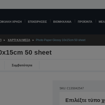
ΟΙΚΙΑΚΉ ΧΡΉΣΗ
ΕΠΙΧΕΙΡΉΣΕΙΣ
ΒΙΟΜΗΧΑΝΊΑ
ΠΡΟΪΌΝΤΑ
ΜΕΛ
Ί
ΧΑΡΤΊ ΚΑΙ ΜΈΣΑ
Photo Paper Glossy 10x15cm 50 sheet
0x15cm 50 sheet
Συμβατότητα
SKU: C13S042547
Επιλέξτε τύπο χ