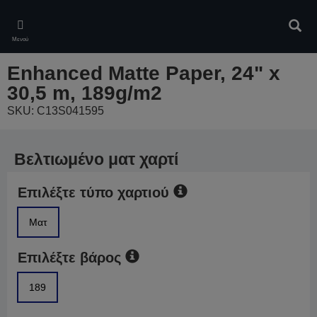
Skip
to
Αναζ
main
Μενού
content
Enhanced Matte Paper, 24" x
30,5 m, 189g/m2
SKU: C13S041595
Βελτιωμένο ματ χαρτί
Επιλέξτε τύπο χαρτιού
Ματ
Επιλέξτε βάρος
189