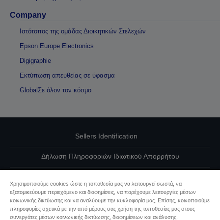
Company
Ιστότοπος της ομάδας Διοικητικών Στελεχών
Epson Europe Electronics
Digigraphie
Εκτύπωση απευθείας σε ύφασμα
GlobalΣε όλον τον κόσμο
Sellers Identification
Δήλωση Πληροφοριών Ιδιωτικού Απορρήτου
EU Data Act Compliance
Χρησιμοποιούμε cookies ώστε η τοποθεσία μας να λειτουργεί σωστά, να
εξατομικεύουμε περιεχόμενο και διαφημίσεις, να παρέχουμε λειτουργίες μέσων
Επικοινωνήστε μαζί μας για τα δεδομένα σας
κοινωνικής δικτύωσης και να αναλύουμε την κυκλοφορία μας. Επίσης, κοινοποιούμε
πληροφορίες σχετικά με την από μέρους σας χρήση της τοποθεσίας μας στους
Πληροφορίες σχετικά με τα cookie
συνεργάτες μέσων κοινωνικής δικτύωσης, διαφημίσεων και ανάλυσης.