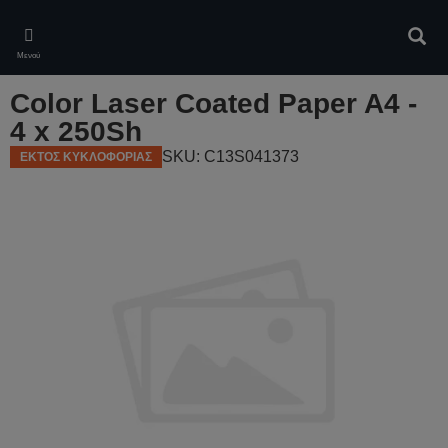
Skip
to
Αναζ
main
Μενού
content
Color Laser Coated Paper A4 -
4 x 250Sh
SKU: C13S041373
ΕΚΤΟΣ ΚΥΚΛΟΦΟΡΙΑΣ