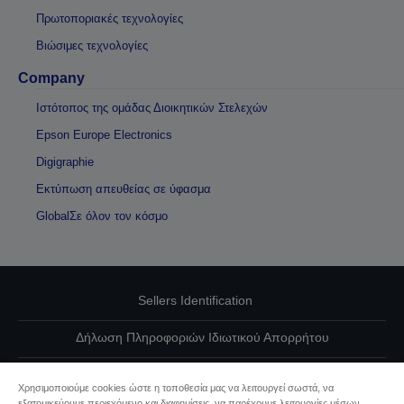
Πρωτοποριακές τεχνολογίες
Βιώσιμες τεχνολογίες
Company
Ιστότοπος της ομάδας Διοικητικών Στελεχών
Epson Europe Electronics
Digigraphie
Εκτύπωση απευθείας σε ύφασμα
GlobalΣε όλον τον κόσμο
Sellers Identification
Δήλωση Πληροφοριών Ιδιωτικού Απορρήτου
EU Data Act Compliance
Χρησιμοποιούμε cookies ώστε η τοποθεσία μας να λειτουργεί σωστά, να
εξατομικεύουμε περιεχόμενο και διαφημίσεις, να παρέχουμε λειτουργίες μέσων