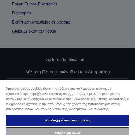
Epson Europe Electronics
Digigraphie
Εκτύπωση απευθείας σε ύφασμα
GlobalΣε όλον τον κόσμο
Sellers Identification
Δήλωση Πληροφοριών Ιδιωτικού Απορρήτου
EU Data Act Compliance
Χρησιμοποιούμε cookies ώστε η τοποθεσία μας να λειτουργεί σωστά, να
εξατομικεύουμε περιεχόμενο και διαφημίσεις, να παρέχουμε λειτουργίες μέσων
Επικοινωνήστε μαζί μας για τα δεδομένα σας
κοινωνικής δικτύωσης και να αναλύουμε την κυκλοφορία μας. Επίσης, κοινοποιούμε
πληροφορίες σχετικά με την από μέρους σας χρήση της τοποθεσίας μας στους
Πληροφορίες σχετικά με τα cookie
συνεργάτες μέσων κοινωνικής δικτύωσης, διαφημίσεων και ανάλυσης.
Αποδοχή όλων των cookies
Δέσμευση της Epson για προσβασιμότητα
Απόρριψη όλων