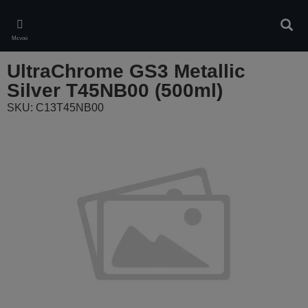
Skip
to
Αναζ
main
Μενού
content
UltraChrome GS3 Metallic
Silver T45NB00 (500ml)
SKU: C13T45NB00